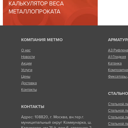
КАЛЬКУЛЯТОР ВЕСА
МЕТАЛЛОПРОКАТА
КОМПАНИЯ МЕТМО
АРМАТУР
О нас
А3 Рифлен
Новости
А1 Гладкая
Акции
Катанка
Услуги
Композитн
Цены
Фиксаторы 
Доставка
Контакты
СТАЛЬНО
Стальной л
КОНТАКТЫ
Стальной л
Адрес: 108820, г. Москва, вн.тер.г.
Стальной л
муниципальный округ Коммунарка, ш.
Стальной л
Калужское, км 21-й, дом 6, строение 2