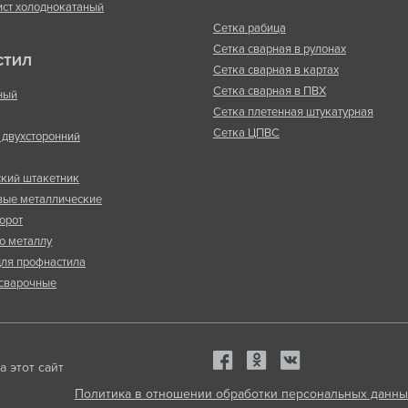
ист холоднокатаный
Сетка рабица
Сетка сварная в рулонах
СТИЛ
Сетка сварная в картах
Сетка сварная в ПВХ
ный
Сетка плетенная штукатурная
Сетка ЦПВС
двухсторонний
кий штакетник
вые металлические
орот
о металлу
ля профнастила
сварочные
 этот сайт
Политика в отношении обработки персональных данны