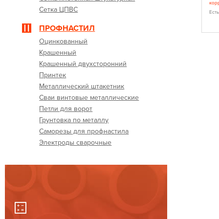
шению цена-
корректировка цены (уточнить у менеджера)
кор
Сетка ЦПВС
Есть в наличии
Ест
ПРОФНАСТИЛ
Оцинкованный
Крашенный
Крашенный двухсторонний
Принтек
Металлический штакетник
Сваи винтовые металлические
Петли для ворот
Грунтовка по металлу
Саморезы для профнастила
Электроды сварочные