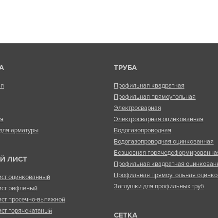
А
ТРУБА
ая
Профильная квадратная
Профильная прямоугольная
Электросварная
ая
Электросварная оцинкованная
для арматуры
Водогазопроводная
Водогазопроводная оцинкованная
Безшовная горячедеформированна
Й ЛИСТ
Профильная квадратная оцинкован
Профильная прямоугольная оцинко
ист оцинкованный
Заглушки для профильных труб
ист рифленый
ист просечно-вытяжной
ист горячекатаный
СЕТКА