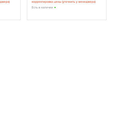
еджера)
корректировка цены (уточнить у менеджера)
Лучшие эл
качество
Есть в наличии
Есть в нал