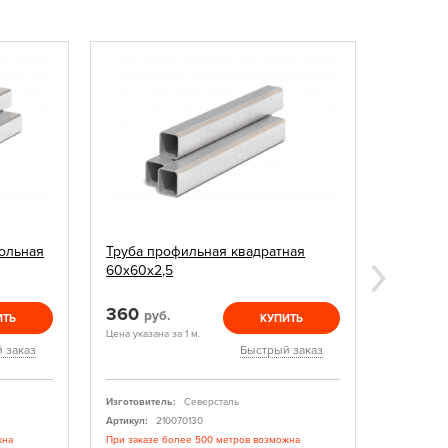
ольная
Труба профильная квадратная
Электро
60х60х2,5
(5 кг)
360
1 300
руб.
ИТЬ
КУПИТЬ
Цена указана за 1 м.
Цена указан
 заказ
Быстрый заказ
Изготовитель:
Северсталь
Изготовите
завод
Артикул:
210070130
Артикул:
жна
При заказе более 500 метров возможна