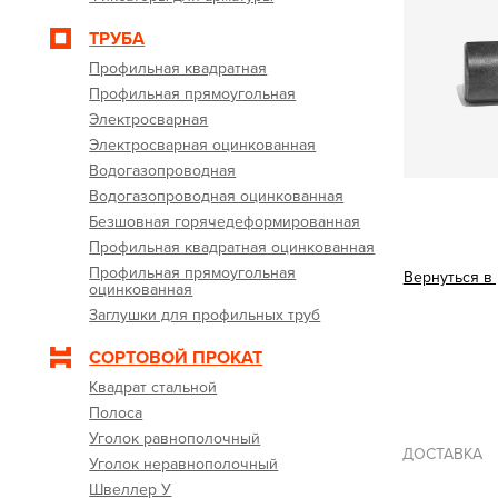
ТРУБА
Профильная квадратная
Профильная прямоугольная
Электросварная
Электросварная оцинкованная
Водогазопроводная
Водогазопроводная оцинкованная
Безшовная горячедеформированная
Профильная квадратная оцинкованная
Профильная прямоугольная
Вернуться в
оцинкованная
Заглушки для профильных труб
СОРТОВОЙ ПРОКАТ
Квадрат стальной
Полоса
Уголок равнополочный
ДОСТАВКА
Уголок неравнополочный
Швеллер У