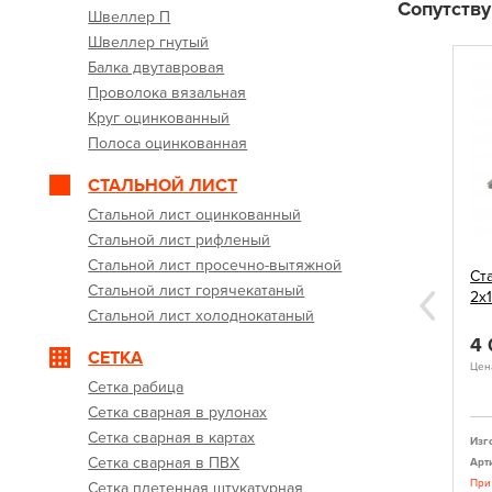
Сопутств
Швеллер П
Швеллер гнутый
Балка двутавровая
Проволока вязальная
Круг оцинкованный
Полоса оцинкованная
СТАЛЬНОЙ ЛИСТ
Стальной лист оцинкованный
Стальной лист рифленый
Стальной лист просечно-вытяжной
е ЛЭЗ МР-3С
Профнастил С-8 коричневый
Ст
Стальной лист горячекатаный
двухсторонний 0,35 мм (Ral 8017)
2х
Next
Стальной лист холоднокатаный
700
4
руб.
КУПИТЬ
КУПИТЬ
СЕТКА
Цена указана за 1 пог.
Цена
ыстрый заказ
Быстрый заказ
Сетка рабица
Сетка сварная в рулонах
Сетка сварная в картах
ский электродный
Изготовитель:
Профлист
Изг
Сетка сварная в ПВХ
Артикул:
630300010110
Арт
При заказе более 300 едениц возможна
При
Сетка плетенная штукатурная