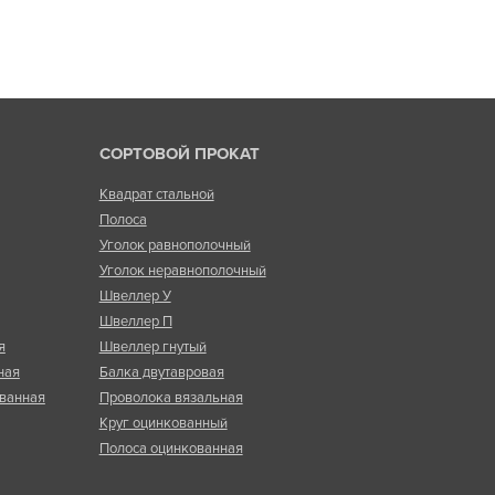
СОРТОВОЙ ПРОКАТ
Квадрат стальной
Полоса
Уголок равнополочный
Уголок неравнополочный
Швеллер У
Швеллер П
я
Швеллер гнутый
ная
Балка двутавровая
ванная
Проволока вязальная
Круг оцинкованный
Полоса оцинкованная