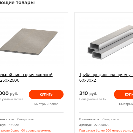
ующие товары
альной лист горячекатаный
Труба профильная прямоуг
1250х2500
60х30х2
 000
210
руб.
руб.
КУПИТЬ
КУП
 указана за 1 шт.
Цена указана за 1 м.
Быстрый заказ
Быстрый
отовитель:
Северсталь
Изготовитель:
Северсталь
икул:
440120
Артикул:
220050120
 заказе более 100 едениц возможна
При заказе более 500 метров возмо