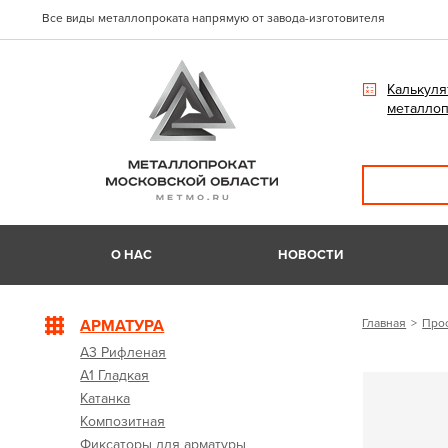
Все виды металлопроката напрямую от завода-изготовителя
Калькуля
металлоп
О НАС
НОВОСТИ
АРМАТУРА
Главная
Про
А3 Рифленая
А1 Гладкая
Катанка
Композитная
Фиксаторы для арматуры