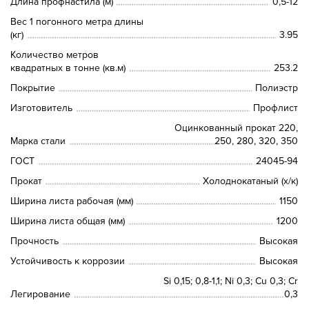
Длина профнастила (м)
0,5-12
Вес 1 погонного метра длины
(кг)
3.95
Количество метров
квадратных в тонне (кв.м)
253.2
Покрытие
Полиэстр
Изготовитель
Профлист
Оцинкованный прокат 220,
Марка стали
250, 280, 320, 350
ГОСТ
24045-94
Прокат
Холоднокатаный (х/к)
Ширина листа рабочая (мм)
1150
Ширина листа общая (мм)
1200
Прочность
Высокая
Устойчивость к коррозии
Высокая
Si 0,15; 0,8-1,1; Ni 0,3; Сu 0,3; Cr
Легирование
0,3