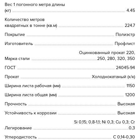
Вес 1 погонного метра длины
(кг)
4.45
Количество метров
квадратных в тонне (кв.м)
224.7
Покрытие
Полиэстр
Изготовитель
Профлист
Оцинкованный прокат 220,
Марка стали
250, 280, 320, 350
ГОСТ
24045-94
Прокат
Холоднокатаный (х/к)
Ширина листа рабочая (мм)
1150
Ширина листа общая (мм)
1200
Прочность
Высокая
Устойчивость к коррозии
Высокая
Si 0,15; 0,8-1,1; Ni 0,3; Сu 0,3; Cr
Легирование
0,3
Углеродистость
C 0,14-0,30