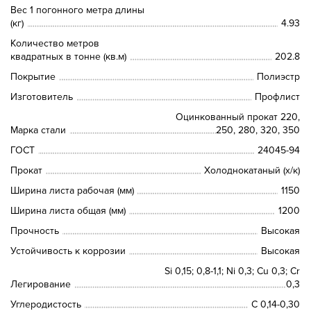
Вес 1 погонного метра длины
(кг)
4.93
Количество метров
квадратных в тонне (кв.м)
202.8
Покрытие
Полиэстр
Изготовитель
Профлист
Оцинкованный прокат 220,
Марка стали
250, 280, 320, 350
ГОСТ
24045-94
Прокат
Холоднокатаный (х/к)
Ширина листа рабочая (мм)
1150
Ширина листа общая (мм)
1200
Прочность
Высокая
Устойчивость к коррозии
Высокая
Si 0,15; 0,8-1,1; Ni 0,3; Сu 0,3; Cr
Легирование
0,3
Углеродистость
C 0,14-0,30