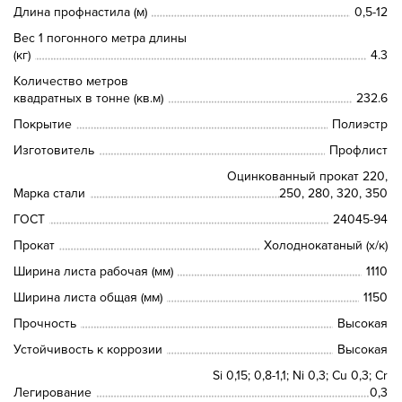
Длина профнастила (м)
0,5-12
Вес 1 погонного метра длины
(кг)
4.3
Количество метров
квадратных в тонне (кв.м)
232.6
Покрытие
Полиэстр
Изготовитель
Профлист
Оцинкованный прокат 220,
Марка стали
250, 280, 320, 350
ГОСТ
24045-94
Прокат
Холоднокатаный (х/к)
Ширина листа рабочая (мм)
1110
Ширина листа общая (мм)
1150
Прочность
Высокая
Устойчивость к коррозии
Высокая
Si 0,15; 0,8-1,1; Ni 0,3; Сu 0,3; Cr
Легирование
0,3