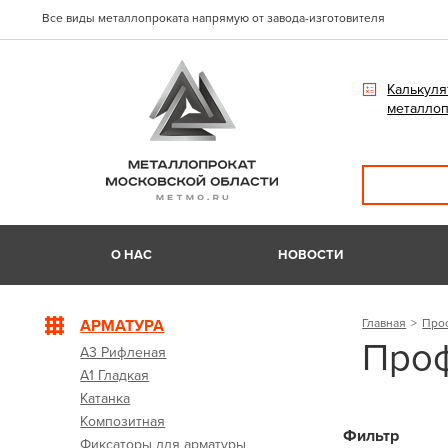
Все виды металлопроката напрямую от завода-изготовителя
Калькуля
металлоп
О НАС
НОВОСТИ
АРМАТУРА
Главная
Про
Проф
А3 Рифленая
А1 Гладкая
Катанка
Композитная
Фильтр
Фиксаторы для арматуры