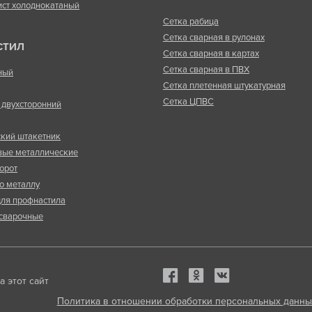
ист холоднокатаный
Сетка рабица
Сетка сварная в рулонах
СТИЛ
Сетка сварная в картах
Сетка сварная в ПВХ
ный
Сетка плетенная штукатурная
Сетка ЦПВС
двухсторонний
кий штакетник
вые металлические
орот
о металлу
ля профнастила
сварочные
 этот сайт
Политика в отношении обработки персональных данны