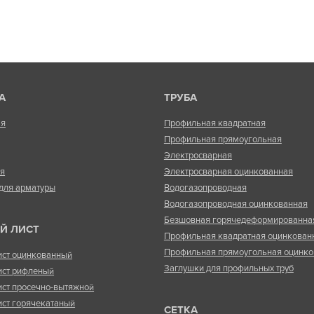
А
ТРУБА
ая
Профильная квадратная
Профильная прямоугольная
Электросварная
ая
Электросварная оцинкованная
для арматуры
Водогазопроводная
Водогазопроводная оцинкованная
Безшовная горячедеформированна
Й ЛИСТ
Профильная квадратная оцинкован
Профильная прямоугольная оцинко
ист оцинкованный
Заглушки для профильных труб
ист рифленый
ист просечно-вытяжной
ист горячекатаный
СЕТКА