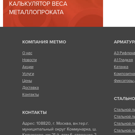
КАЛЬКУЛЯТОР ВЕСА
МЕТАЛЛОПРОКАТА
КОМПАНИЯ МЕТМО
АРМАТУР
О нас
А3 Рифлен
Новости
А1 Гладкая
Акции
Катанка
Услуги
Композитн
Цены
Фиксаторы 
Доставка
Контакты
СТАЛЬНО
Стальной л
КОНТАКТЫ
Стальной л
Адрес: 108820, г. Москва, вн.тер.г.
Стальной л
муниципальный округ Коммунарка, ш.
Стальной л
Калужское, км 21-й, дом 6, строение 2