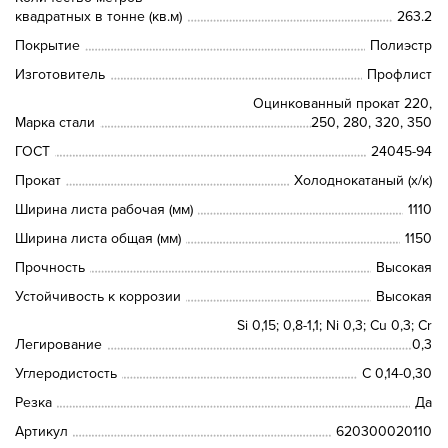
квадратных в тонне (кв.м)
263.2
Покрытие
Полиэстр
Изготовитель
Профлист
Оцинкованный прокат 220,
Марка стали
250, 280, 320, 350
ГОСТ
24045-94
Прокат
Холоднокатаный (х/к)
Ширина листа рабочая (мм)
1110
Ширина листа общая (мм)
1150
Прочность
Высокая
Устойчивость к коррозии
Высокая
Si 0,15; 0,8-1,1; Ni 0,3; Сu 0,3; Cr
Легирование
0,3
Углеродистость
C 0,14-0,30
Резка
Да
Артикул
620300020110