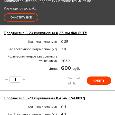
Количество метров квадратных в тонне (кв.м): от до
Розница: от до
руб.
ОЧИСТИТЬ ВСЕ
Профнастил
С-20
коричневый
0,35 мм (Ral 8017)
0.35
Толщина листа (мм)
3.8
Вес 1 погонного метра длины (кг)
Количество метров квадратных в
263.2
тонне (кв.м)
600
руб.
Цена
Быстрый
КУПИТЬ
заказ
Профнастил
С-20
коричневый
0,4 мм (Ral 8017)
0.4
Толщина листа (мм)
4.3
Вес 1 погонного метра длины (кг)