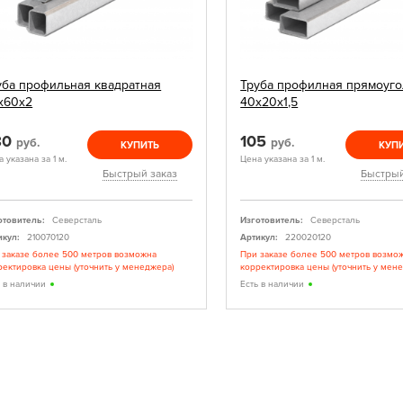
уба профильная квадратная
Труба профилная прямоуго
х60х2
40х20х1,5
80
105
руб.
руб.
КУПИТЬ
КУП
 указана за 1 м.
Цена указана за 1 м.
Быстрый заказ
Быстрый
отовитель:
Северсталь
Изготовитель:
Северсталь
икул:
210070120
Артикул:
220020120
 заказе более 500 метров возможна
При заказе более 500 метров возмо
ректировка цены (уточнить у менеджера)
корректировка цены (уточнить у мен
ь в наличии
Есть в наличии