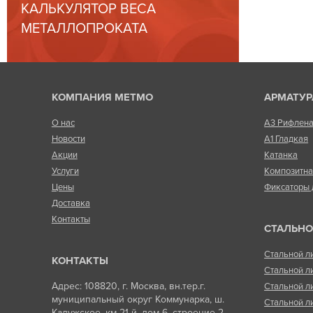
КАЛЬКУЛЯТОР ВЕСА
МЕТАЛЛОПРОКАТА
КОМПАНИЯ МЕТМО
АРМАТУР
О нас
А3 Рифлен
Новости
А1 Гладкая
Акции
Катанка
Услуги
Композитн
Цены
Фиксаторы 
Доставка
Контакты
СТАЛЬНО
Стальной л
КОНТАКТЫ
Стальной л
Адрес: 108820, г. Москва, вн.тер.г.
Стальной л
муниципальный округ Коммунарка, ш.
Стальной л
Калужское, км 21-й, дом 6, строение 2