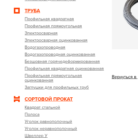
ТРУБА
Профильная квадратная
Профильная прямоугольная
Электросварная
Электросварная оцинкованная
Водогазопроводная
Водогазопроводная оцинкованная
Безшовная горячедеформированная
Профильная квадратная оцинкованная
Профильная прямоугольная
Вернуться в
оцинкованная
Заглушки для профильных труб
СОРТОВОЙ ПРОКАТ
Квадрат стальной
Полоса
Уголок равнополочный
Уголок неравнополочный
Швеллер У