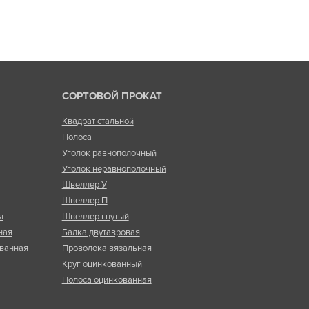
СОРТОВОЙ ПРОКАТ
Квадрат стальной
Полоса
Уголок равнополочный
Уголок неравнополочный
Швеллер У
Швеллер П
я
Швеллер гнутый
ная
Балка двутавровая
ванная
Проволока вязальная
Круг оцинкованный
Полоса оцинкованная