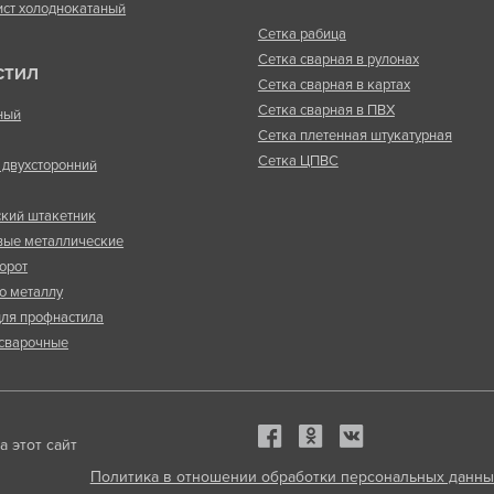
ист холоднокатаный
Сетка рабица
Сетка сварная в рулонах
СТИЛ
Сетка сварная в картах
Сетка сварная в ПВХ
ный
Сетка плетенная штукатурная
Сетка ЦПВС
двухсторонний
кий штакетник
вые металлические
орот
о металлу
ля профнастила
сварочные
 этот сайт
Политика в отношении обработки персональных данны