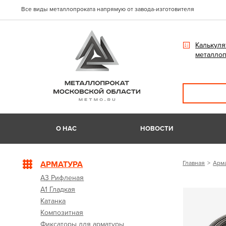
Все виды металлопроката напрямую от завода-изготовителя
Калькуля
металлоп
О НАС
НОВОСТИ
АРМАТУРА
Главная
Арм
А3 Рифленая
А1 Гладкая
Катанка
Композитная
Фиксаторы для арматуры