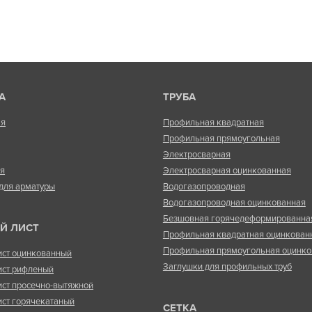
А
ТРУБА
ая
Профильная квадратная
Профильная прямоугольная
Электросварная
ая
Электросварная оцинкованная
для арматуры
Водогазопроводная
Водогазопроводная оцинкованная
Безшовная горячедеформированна
Й ЛИСТ
Профильная квадратная оцинкован
Профильная прямоугольная оцинко
ист оцинкованный
Заглушки для профильных труб
ист рифленый
ист просечно-вытяжной
ист горячекатаный
СЕТКА