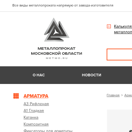
Все виды металлопроката напрямую от завода-изготовителя
Калькуля
металлоп
О НАС
НОВОСТИ
АРМАТУРА
Главная
Арм
А3 Рифленая
А1 Гладкая
Катанка
Композитная
Фиксаторы для арматуры