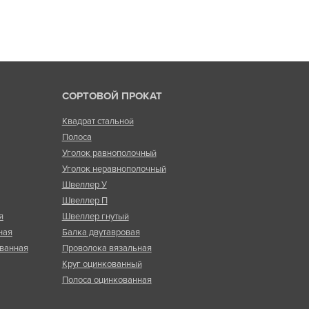
СОРТОВОЙ ПРОКАТ
Квадрат стальной
Полоса
Уголок равнополочный
Уголок неравнополочный
Швеллер У
Швеллер П
я
Швеллер гнутый
ная
Балка двутавровая
ванная
Проволока вязальная
Круг оцинкованный
Полоса оцинкованная