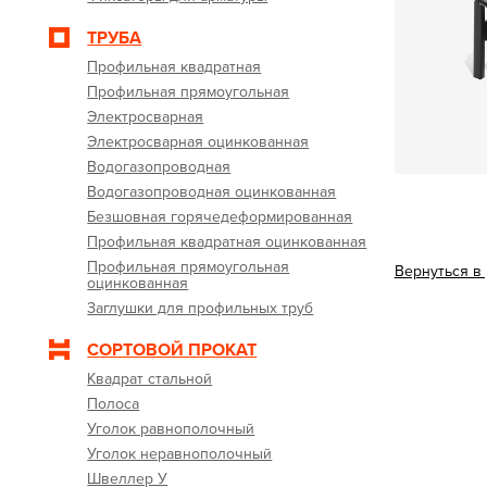
ТРУБА
Профильная квадратная
Профильная прямоугольная
Электросварная
Электросварная оцинкованная
Водогазопроводная
Водогазопроводная оцинкованная
Безшовная горячедеформированная
Профильная квадратная оцинкованная
Профильная прямоугольная
Вернуться в
оцинкованная
Заглушки для профильных труб
СОРТОВОЙ ПРОКАТ
Квадрат стальной
Полоса
Уголок равнополочный
Уголок неравнополочный
Швеллер У