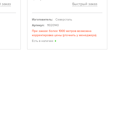
 заказ
Быстрый заказ
Изготовитель:
Северсталь
Изготовите
Артикул:
11020140
Артикул:
При заказе более 1000 метров возможна
При заказе
корректировка цены (уточнить у менеджера).
корректиро
Есть в наличии
Есть в нал