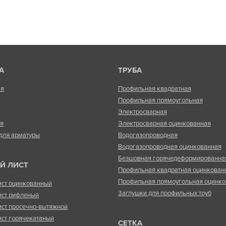
А
ТРУБА
ая
Профильная квадратная
Профильная прямоугольная
Электросварная
ая
Электросварная оцинкованная
для арматуры
Водогазопроводная
Водогазопроводная оцинкованная
Безшовная горячедеформированна
Й ЛИСТ
Профильная квадратная оцинкован
Профильная прямоугольная оцинко
ист оцинкованный
Заглушки для профильных труб
ист рифленый
ист просечно-вытяжной
ист горячекатаный
СЕТКА