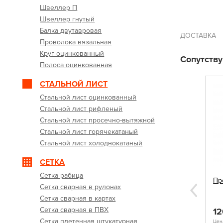
Швеллер П
Швеллер гнутый
Балка двутавровая
ДОСТАВКА
Проволока вязальная
Круг оцинкованный
Сопутств
Полоса оцинкованная
СТАЛЬНОЙ ЛИСТ
Стальной лист оцинкованный
Стальной лист рифленый
Стальной лист просечно-вытяжной
Стальной лист горячекатаный
Стальной лист холоднокатаный
СЕТКА
Сетка рабица
 10 мм,
Арматура А3 рифленая 14 мм,
Пр
Сетка сварная в рулонах
А500С
Next
Сетка сварная в картах
Сетка сварная в ПВХ
85
1
руб.
КУПИТЬ
КУПИТЬ
Сетка плетенная штукатурная
Цена указана за 1 м.
Цена