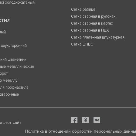
ист холоднокатаный
Сетка рабица
Сетка сварная в рулонах
СТИЛ
Сетка сварная в картах
Сетка сварная в ПВХ
ный
Сетка плетенная штукатурная
Сетка ЦПВС
двухсторонний
кий штакетник
вые металлические
орот
о металлу
ля профнастила
сварочные
 этот сайт
Политика в отношении обработки персональных данны