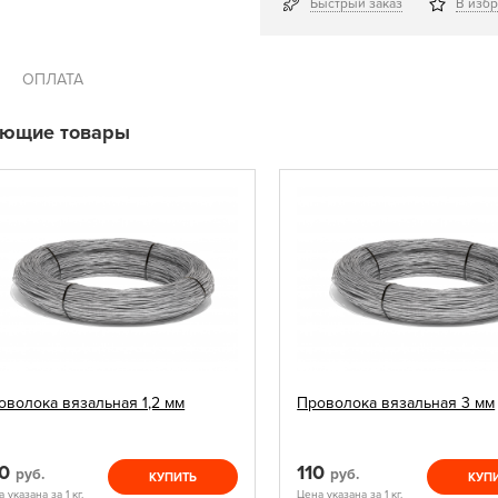
Быстрый заказ
В изб
ОПЛАТА
ующие товары
оволока вязальная 1,2 мм
Проволока вязальная 3 мм
20
110
руб.
руб.
КУПИТЬ
КУП
 указана за 1 кг.
Цена указана за 1 кг.