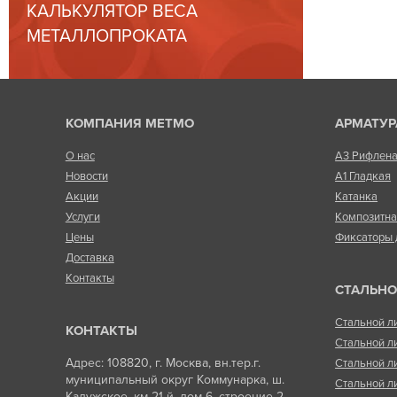
КАЛЬКУЛЯТОР ВЕСА
МЕТАЛЛОПРОКАТА
КОМПАНИЯ МЕТМО
АРМАТУР
О нас
А3 Рифлен
Новости
А1 Гладкая
Акции
Катанка
Услуги
Композитн
Цены
Фиксаторы 
Доставка
Контакты
СТАЛЬНО
Стальной л
КОНТАКТЫ
Стальной л
Адрес: 108820, г. Москва, вн.тер.г.
Стальной л
муниципальный округ Коммунарка, ш.
Стальной л
Калужское, км 21-й, дом 6, строение 2