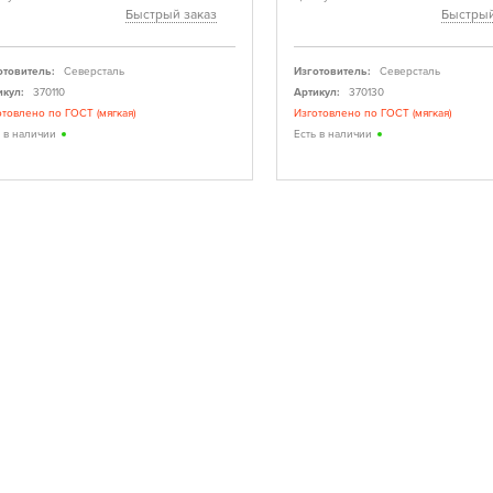
Быстрый заказ
Быстрый
отовитель:
Северсталь
Изготовитель:
Северсталь
икул:
370110
Артикул:
370130
отовлено по ГОСТ (мягкая)
Изготовлено по ГОСТ (мягкая)
ь в наличии
Есть в наличии