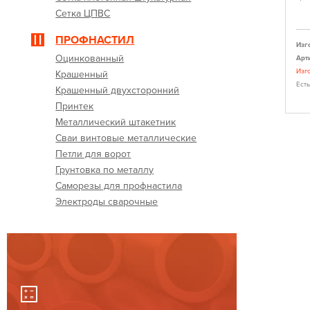
ыстрый заказ
Быстрый заказ
Сетка ЦПВС
ПРОФНАСТИЛ
Изготовитель:
Северсталь
Изг
Оцинкованный
Артикул:
11020150
Арт
в возможна
При заказе более 1000 метров возможна
Изг
Крашенный
 у менеджера).
корректировка цены (уточнить у менеджера).
Ест
Крашенный двухсторонний
Есть в наличии
Принтек
Металлический штакетник
Сваи винтовые металлические
Петли для ворот
Грунтовка по металлу
Саморезы для профнастила
Электроды сварочные