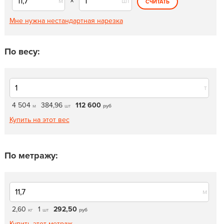
м
×
шт
СЧИТАТЬ
Мне нужна нестандартная нарезка
По весу:
т
4 504
384,96
112 600
м
шт
руб
Купить на этот вес
По метражу:
м
2,60
1
292,50
кг
шт
руб
Купить этот метраж