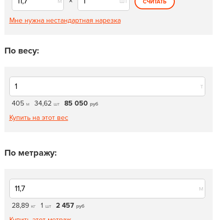
м
×
шт
СЧИТАТЬ
Мне нужна нестандартная нарезка
По весу:
т
405
34,62
85 050
м
шт
руб
Купить на этот вес
По метражу:
м
28,89
1
2 457
кг
шт
руб
Купить этот метраж