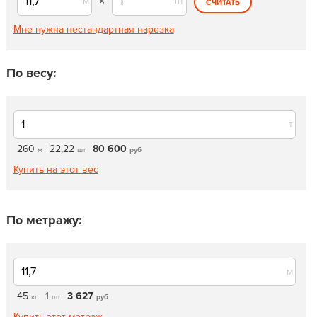
м
×
шт
СЧИТАТЬ
Мне нужна нестандартная нарезка
По весу:
т
260
22,22
80 600
м
шт
руб
Купить на этот вес
По метражу:
м
45
1
3 627
кг
шт
руб
Купить этот метраж