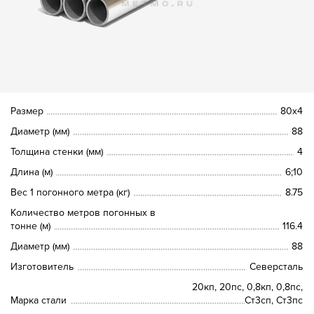
Размер
80х4
Диаметр (мм)
88
Толщина стенки (мм)
4
Длина (м)
6;10
Вес 1 погонного метра (кг)
8.75
Количество метров погонных в
тонне (м)
116.4
Диаметр (мм)
88
Изготовитель
Северсталь
20кп, 20пс, 0,8кп, 0,8пс,
Марка стали
Ст3сп, Ст3пс