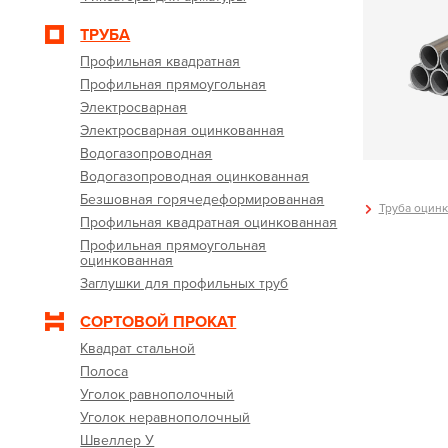
ТРУБА
Профильная квадратная
Профильная прямоугольная
Электросварная
Электросварная оцинкованная
Водогазопроводная
Водогазопроводная оцинкованная
Безшовная горячедеформированная
Труба оцинк
Профильная квадратная оцинкованная
Профильная прямоугольная
оцинкованная
Заглушки для профильных труб
СОРТОВОЙ ПРОКАТ
Квадрат стальной
Полоса
Уголок равнополочный
Уголок неравнополочный
Швеллер У