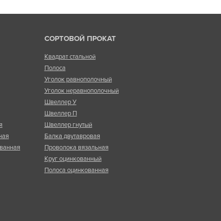
СОРТОВОЙ ПРОКАТ
Квадрат стальной
Полоса
Уголок равнополочный
Уголок неравнополочный
Швеллер У
Швеллер П
я
Швеллер гнутый
ная
Балка двутавровая
ванная
Проволока вязальная
Круг оцинкованный
Полоса оцинкованная