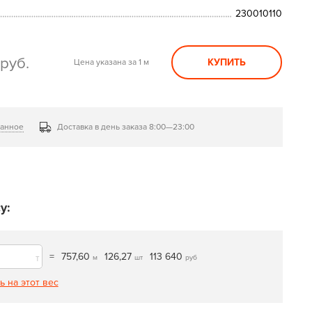
230010110
0
руб.
КУПИТЬ
Цена указана за 1 м
ранное
Доставка в день заказа 8:00—23:00
у:
=
757,60
126,27
113 640
т
м
шт
руб
ь на этот вес