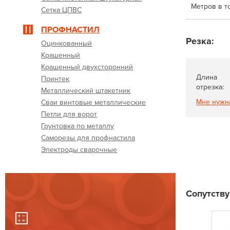
Метров в т
Сетка ЦПВС
ПРОФНАСТИЛ
Резка:
Оцинкованный
Крашенный
Крашенный двухсторонний
Длина
Принтек
отрезка:
Металлический штакетник
Мне нужн
Сваи винтовые металлические
Петли для ворот
Грунтовка по металлу
Саморезы для профнастила
Электроды сварочные
Сопутств