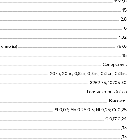
15х2,8
15
2.8
6
1.32
онне (м)
757.6
15
Северсталь
20кп, 20пс, 0,8кп, 0,8пс, Ст3сп, Ст3пс
3262-75, 10705-80
Горячекатаный (г/к)
Высокая
Si 0,07; Mn 0,25-0,5; Ni 0,25; Сr 0,25
C 0,17-0,24
Да
Да