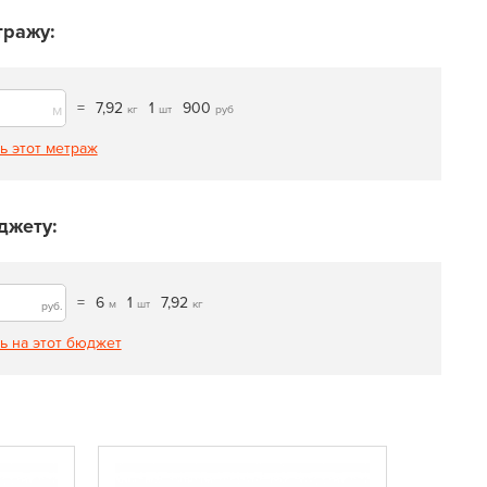
тражу:
=
7,92
1
900
м
кг
шт
руб
ь этот метраж
джету:
=
6
1
7,92
м
шт
кг
руб.
ь на этот бюджет