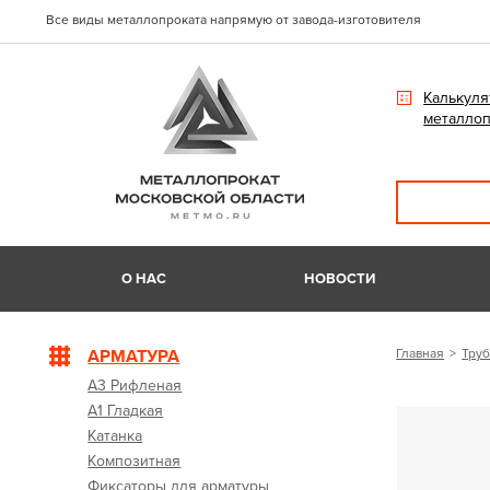
Все виды металлопроката напрямую от завода-изготовителя
Калькуля
металлоп
О НАС
НОВОСТИ
АРМАТУРА
Главная
Труб
А3 Рифленая
А1 Гладкая
Катанка
Композитная
Фиксаторы для арматуры