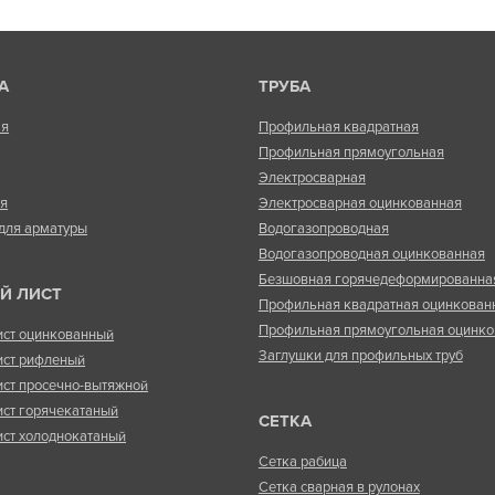
А
ТРУБА
ая
Профильная квадратная
Профильная прямоугольная
Электросварная
ая
Электросварная оцинкованная
для арматуры
Водогазопроводная
Водогазопроводная оцинкованная
Безшовная горячедеформированна
Й ЛИСТ
Профильная квадратная оцинкован
Профильная прямоугольная оцинко
ист оцинкованный
Заглушки для профильных труб
ист рифленый
ист просечно-вытяжной
ист горячекатаный
СЕТКА
ист холоднокатаный
Сетка рабица
Сетка сварная в рулонах