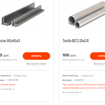
олок 40х40х3
Труба ВГП 15х2,8
10
100
руб.
руб.
КУПИТЬ
КУП
 указана за 1 м.
Цена указана за 1 м.
Быстрый заказ
Быстрый
отовитель:
Северсталь
Изготовитель:
Северсталь
икул:
330040110
Артикул:
25010120
платная резка
При заказе более 500 метров возмо
корректировка цены (уточнить у мен
ь в наличии
Есть в наличии