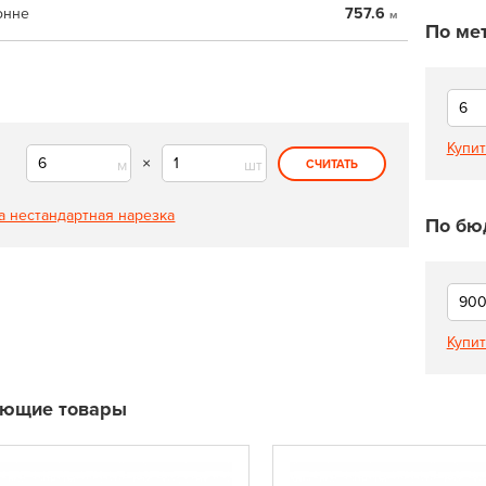
онне
757.6
м
По ме
Купит
×
м
шт
СЧИТАТЬ
а нестандартная нарезка
По бю
Купит
ующие товары