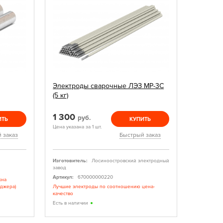
Электроды сварочные ЛЭЗ МР-3С
(5 кг)
1 300
руб.
ИТЬ
КУПИТЬ
Цена указана за 1 шт.
 заказ
Быстрый заказ
Изготовитель:
Лосиноостровский электродный
завод
Артикул:
670000000220
жна
еджера)
Лучшие электроды по соотношению цена-
качество
Есть в наличии