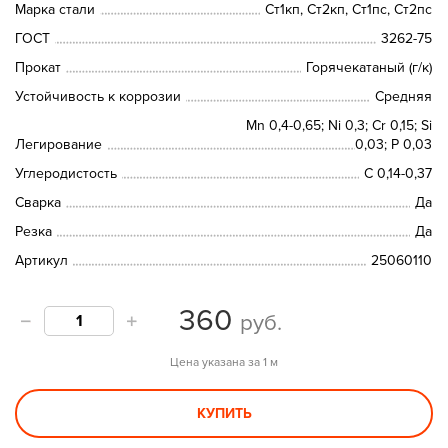
Марка стали
Ст1кп, Ст2кп, Ст1пс, Ст2пс
ГОСТ
3262-75
Прокат
Горячекатаный (г/к)
Устойчивость к коррозии
Средняя
Mn 0,4-0,65; Ni 0,3; Cr 0,15; Si
Легирование
0,03; P 0,03
Углеродистость
С 0,14-0,37
Сварка
Да
Резка
Да
Артикул
25060110
360
руб.
Цена указана за 1 м
КУПИТЬ