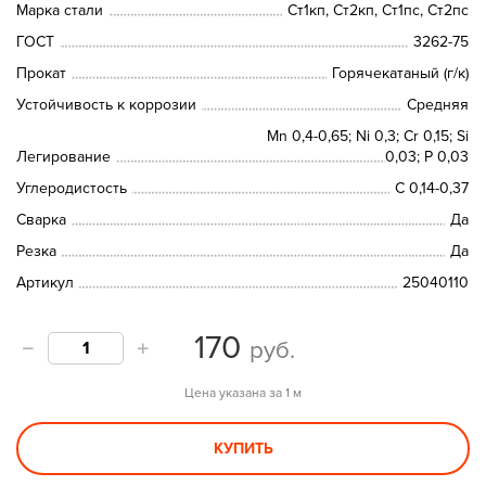
Марка стали
Ст1кп, Ст2кп, Ст1пс, Ст2пс
ГОСТ
3262-75
Прокат
Горячекатаный (г/к)
Устойчивость к коррозии
Средняя
Mn 0,4-0,65; Ni 0,3; Cr 0,15; Si
Легирование
0,03; P 0,03
Углеродистость
С 0,14-0,37
Сварка
Да
Резка
Да
Артикул
25040110
170
руб.
Цена указана за 1 м
КУПИТЬ