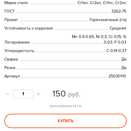
Марка стали
Ст1кп, Ст2кп, Ст1пс, Ст2пс
ГОСТ
3262-75
Прокат
Горячекатаный (г/к)
Устойчивость к коррозии
Средняя
Mn 0,4-0,65; Ni 0,3; Cr 0,15; Si
Легирование
0,03; P 0,03
Углеродистость
С 0,14-0,37
Сварка
Да
Резка
Да
Артикул
25030110
150
руб.
Цена указана за 1 м
КУПИТЬ