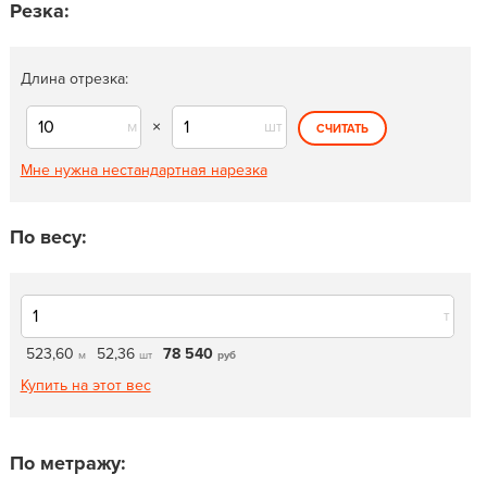
Резка:
Длина отрезка:
м
×
шт
СЧИТАТЬ
Мне нужна нестандартная нарезка
По весу:
т
523,60
52,36
78 540
м
шт
руб
Купить на этот вес
По метражу: