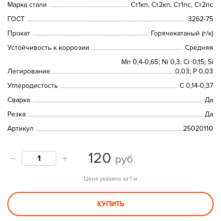
Марка стали
Ст1кп, Ст2кп, Ст1пс, Ст2пс
ГОСТ
3262-75
Прокат
Горячекатаный (г/к)
Устойчивость к коррозии
Средняя
Mn 0,4-0,65; Ni 0,3; Cr 0,15; Si
Легирование
0,03; P 0,03
Углеродистость
С 0,14-0,37
Сварка
Да
Резка
Да
Артикул
25020110
120
руб.
Цена указана за 1 м
КУПИТЬ