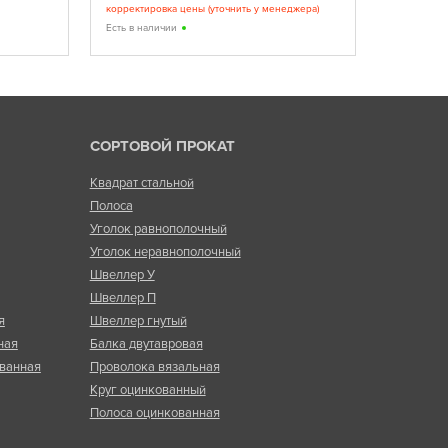
корректировка цены (уточнить у менеджера)
Есть в нал
Есть в наличии
СОРТОВОЙ ПРОКАТ
Квадрат стальной
Полоса
Уголок равнополочный
Уголок неравнополочный
Швеллер У
Швеллер П
я
Швеллер гнутый
ная
Балка двутавровая
ванная
Проволока вязальная
Круг оцинкованный
Полоса оцинкованная