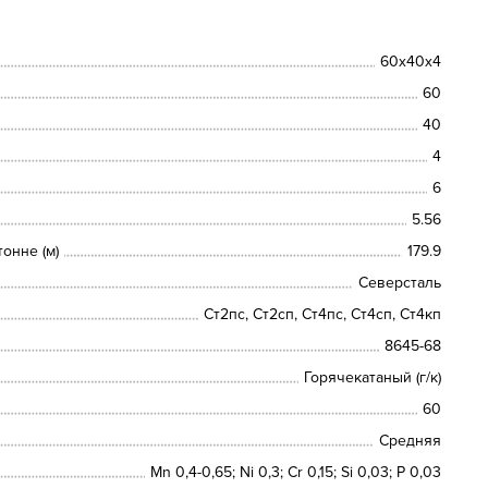
60х40х4
60
40
4
6
5.56
онне (м)
179.9
Северсталь
Ст2пс, Ст2сп, Ст4пс, Ст4сп, Ст4кп
8645-68
Горячекатаный (г/к)
60
Средняя
Mn 0,4-0,65; Ni 0,3; Cr 0,15; Si 0,03; P 0,03