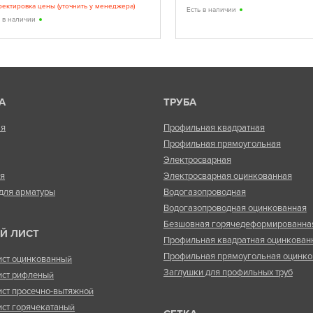
ректировка цены (уточнить у менеджера)
Есть в наличии
ь в наличии
А
ТРУБА
ая
Профильная квадратная
Профильная прямоугольная
Электросварная
ая
Электросварная оцинкованная
для арматуры
Водогазопроводная
Водогазопроводная оцинкованная
Безшовная горячедеформированна
Й ЛИСТ
Профильная квадратная оцинкован
Профильная прямоугольная оцинко
ист оцинкованный
Заглушки для профильных труб
ист рифленый
ист просечно-вытяжной
ист горячекатаный