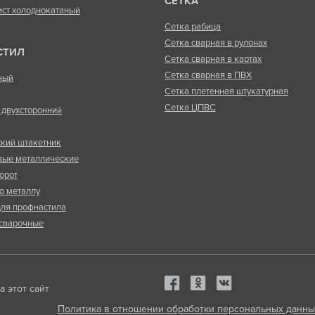
СЕТКА
ист холоднокатаный
Сетка рабица
Сетка сварная в рулонах
СТИЛ
Сетка сварная в картах
Сетка сварная в ПВХ
ный
Сетка плетенная штукатурная
Сетка ЦПВС
двухсторонний
кий штакетник
вые металлические
орот
о металлу
ля профнастила
сварочные
 этот сайт
Политика в отношении обработки персональных данны