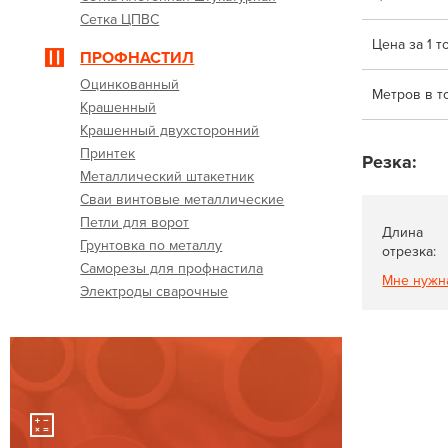
Сетка ЦПВС
Цена за 1 т
ПРОФНАСТИЛ
Оцинкованный
Метров в т
Крашенный
Крашенный двухсторонний
Принтек
Резка:
Металлический штакетник
Сваи винтовые металлические
Петли для ворот
Длина
Грунтовка по металлу
отрезка:
Саморезы для профнастила
Мне нужн
Электроды сварочные