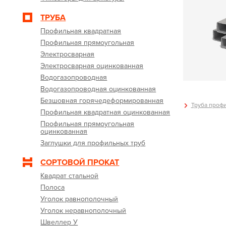
ТРУБА
Профильная квадратная
Профильная прямоугольная
Электросварная
Электросварная оцинкованная
Водогазопроводная
Водогазопроводная оцинкованная
Безшовная горячедеформированная
Труба профи
Профильная квадратная оцинкованная
Профильная прямоугольная
оцинкованная
Заглушки для профильных труб
СОРТОВОЙ ПРОКАТ
Квадрат стальной
Полоса
Уголок равнополочный
Уголок неравнополочный
Швеллер У