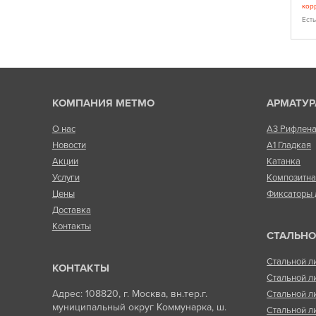
 у менеджера)
корректировка цены (уточнить у менеджера)
кор
Есть в наличии
Ест
КОМПАНИЯ МЕТМО
АРМАТУР
О нас
А3 Рифлен
Новости
А1 Гладкая
Акции
Катанка
Услуги
Композитн
Цены
Фиксаторы 
Доставка
Контакты
СТАЛЬНО
Стальной л
КОНТАКТЫ
Стальной л
Адрес: 108820, г. Москва, вн.тер.г.
Стальной л
муниципальный округ Коммунарка, ш.
Стальной л