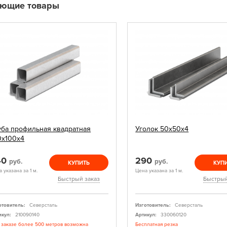
ующие товары
уба профильная квадратная
Уголок 50х50х4
0х100х4
40
290
руб.
руб.
КУПИТЬ
КУП
 указана за 1 м.
Цена указана за 1 м.
Быстрый заказ
Быстрый
отовитель:
Северсталь
Изготовитель:
Северсталь
икул:
210090140
Артикул:
330060120
 заказе более 500 метров возможна
Бесплатная резка