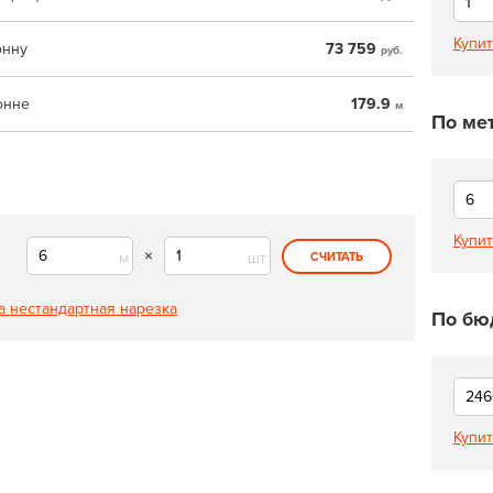
Купит
онну
73 759
руб.
онне
179.9
м
По ме
Купит
×
м
шт
СЧИТАТЬ
а нестандартная нарезка
По бю
Купит