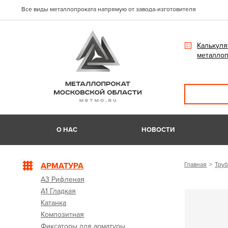
Все виды металлопроката напрямую от завода-изготовителя
Калькуля
металлоп
О НАС
НОВОСТИ
АРМАТУРА
Главная
Труб
А3 Рифленая
А1 Гладкая
Катанка
Композитная
Фиксаторы для арматуры