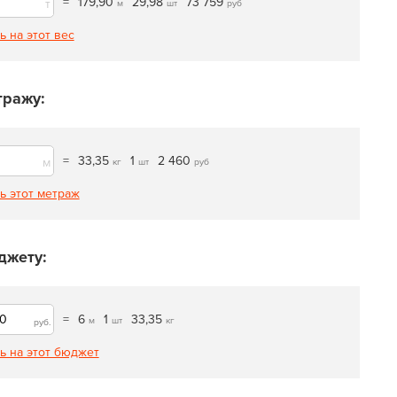
=
179,90
29,98
73 759
т
м
шт
руб
ь на этот вес
тражу:
=
33,35
1
2 460
м
кг
шт
руб
ь этот метраж
джету:
=
6
1
33,35
м
шт
кг
руб.
ь на этот бюджет