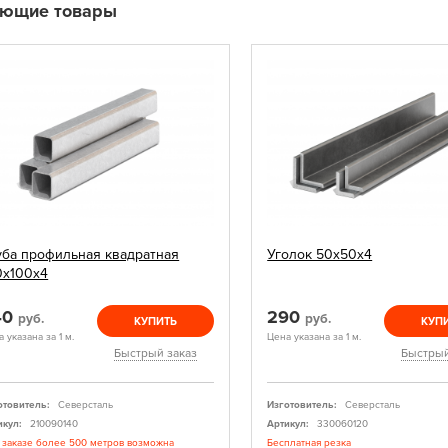
ующие товары
уба профильная квадратная
Уголок 50х50х4
0х100х4
40
290
руб.
руб.
КУПИТЬ
КУП
 указана за 1 м.
Цена указана за 1 м.
Быстрый заказ
Быстрый
отовитель:
Северсталь
Изготовитель:
Северсталь
икул:
210090140
Артикул:
330060120
 заказе более 500 метров возможна
Бесплатная резка