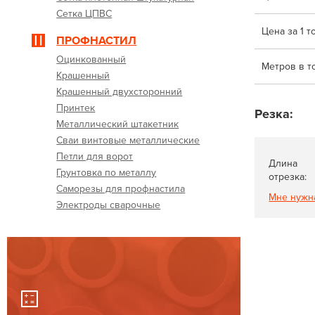
Сетка ЦПВС
Цена за 1 т
ПРОФНАСТИЛ
Оцинкованный
Метров в т
Крашенный
Крашенный двухсторонний
Принтек
Резка:
Металлический штакетник
Сваи винтовые металлические
Петли для ворот
Длина
Грунтовка по металлу
отрезка:
Саморезы для профнастила
Мне нужн
Электроды сварочные