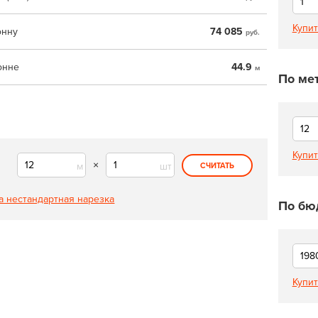
Купит
онну
74 085
руб.
онне
44.9
м
По ме
Купит
×
м
шт
СЧИТАТЬ
а нестандартная нарезка
По бю
Купит