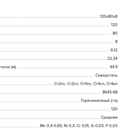
120х80х8
120
80
8
6;12
22.24
онне (м)
44.9
Северсталь
Ст2пс, Ст2сп, Ст4пс, Ст4сп, Ст4кп
8645-68
Горячекатаный (г/к)
120
Средняя
Mn 0,4-0,65; Ni 0,3; Cr 0,15; Si 0,03; P 0,03