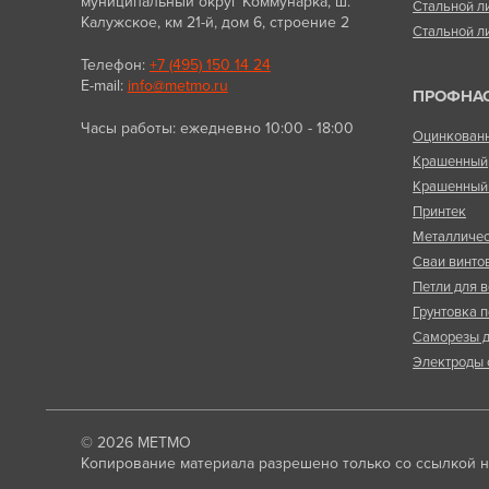
муниципальный округ Коммунарка, ш.
Стальной л
Калужское, км 21-й, дом 6, строение 2
Стальной л
Телефон:
+7 (495) 150 14 24
E-mail:
info@metmo.ru
ПРОФНА
Часы работы: ежедневно 10:00 - 18:00
Оцинкован
Крашенный
Крашенный 
Принтек
Металличес
Сваи винто
Петли для в
Грунтовка п
Саморезы д
Электроды 
© 2026
МЕТМО
Копирование материала разрешено только со ссылкой на