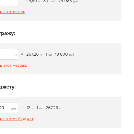
=
44,90
3,74
74 085
т
м
шт
руб
ь на этот вес
тражу:
=
267,26
1
19 800
м
кг
шт
руб
ь этот метраж
джету:
=
12
1
267,26
м
шт
кг
руб.
ь на этот бюджет