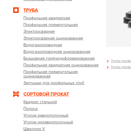
ТРУБА
Профильная квадратная
Профильная прямоугольная
Электросварная
Электросварная оцинкованная
Водогазопроводная
Водогазопроводная оцинкованная
Безшовная горячедеформированная
Труба профи
Профильная квадратная оцинкованная
Труба профи
Профильная прямоугольная
оцинкованная
Заглушки для профильных труб
СОРТОВОЙ ПРОКАТ
Квадрат стальной
Полоса
Уголок равнополочный
Уголок неравнополочный
Швеллер У