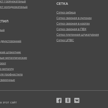
ист горячекатаный
СЕТКА
ист холоднокатаный
Сетка рабица
Сетка сварная в рулонах
СТИЛ
Сетка сварная в картах
Сетка сварная в ПВХ
ный
Сетка плетенная штукатурная
Сетка ЦПВС
двухсторонний
кий штакетник
вые металлические
орот
о металлу
ля профнастила
сварочные
 этот сайт