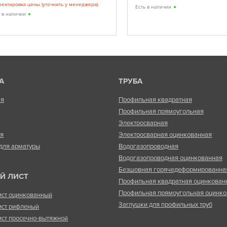
ректировка цены (уточнить у менеджера)
Есть в наличии
ь в наличии
А
ТРУБА
ая
Профильная квадратная
Профильная прямоугольная
Электросварная
ая
Электросварная оцинкованная
для арматуры
Водогазопроводная
Водогазопроводная оцинкованная
Безшовная горячедеформированна
Й ЛИСТ
Профильная квадратная оцинкован
Профильная прямоугольная оцинко
ист оцинкованный
Заглушки для профильных труб
ист рифленый
ист просечно-вытяжной