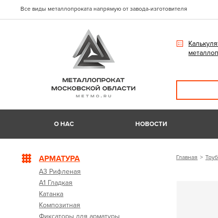
Все виды металлопроката напрямую от завода-изготовителя
Калькуля
металлоп
О НАС
НОВОСТИ
АРМАТУРА
Главная
Труб
А3 Рифленая
А1 Гладкая
Катанка
Композитная
Фиксаторы для арматуры