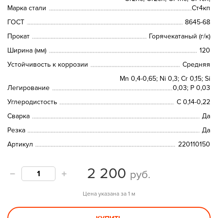
Марка стали
Ст4кп
ГОСТ
8645-68
Прокат
Горячекатаный (г/к)
Ширина (мм)
120
Устойчивость к коррозии
Средняя
Mn 0,4-0,65; Ni 0,3; Cr 0,15; Si
Легирование
0,03; P 0,03
Углеродистость
С 0,14-0,22
Сварка
Да
Резка
Да
Артикул
220110150
2 200
руб.
Цена указана за 1 м