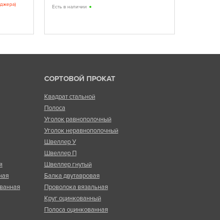
еджера)
Лучшие эл
Есть в наличии
качество
Есть в нал
СОРТОВОЙ ПРОКАТ
Квадрат стальной
Полоса
Уголок равнополочный
Уголок неравнополочный
Швеллер У
Швеллер П
я
Швеллер гнутый
ная
Балка двутавровая
ванная
Проволока вязальная
Круг оцинкованный
Полоса оцинкованная