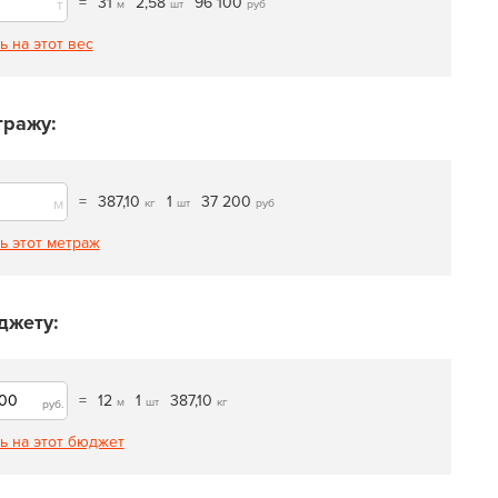
=
31
2,58
96 100
т
м
шт
руб
ь на этот вес
тражу:
=
387,10
1
37 200
м
кг
шт
руб
ь этот метраж
джету:
=
12
1
387,10
м
шт
кг
руб.
ь на этот бюджет