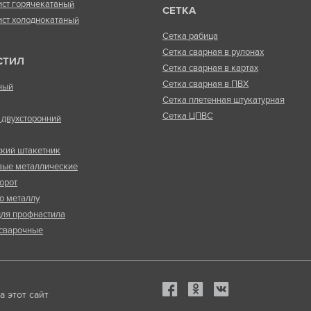
ист горячекатаный
СЕТКА
ист холоднокатаный
Сетка рабица
Сетка сварная в рулонах
СТИЛ
Сетка сварная в картах
Сетка сварная в ПВХ
ный
Сетка плетенная штукатурная
Сетка ЦПВС
двухсторонний
кий штакетник
вые металлические
орот
о металлу
ля профнастила
сварочные
 этот сайт