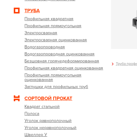
ТРУБА
Профильная квадратная
Профильная прямоугольная
Электросварная
Электросварная оцинкованная
Водогазопроводная
Водогазопроводная оцинкованная
Безшовная горячедеформированная
Труба профи
Профильная квадратная оцинкованная
Профильная прямоугольная
оцинкованная
Заглушки для профильных труб
СОРТОВОЙ ПРОКАТ
Квадрат стальной
Полоса
Уголок равнополочный
Уголок неравнополочный
Швеллер У