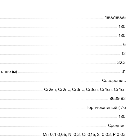
180х180х6
180
180
6
12
32.3
онне (м)
31
Северсталь
Ст2кп, Ст2пс, Ст3пс, Ст3сп, Ст4сп, Ст4сп
8639-82
Горячекатаный (г/к)
180
Средняя
Mn 0,4-0,65; Ni 0,3; Cr 0,15; Si 0,03; P 0,03