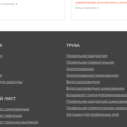
корректировка цены (уточнить у мен
ь в наличии
Есть в наличии
А
ТРУБА
ая
Профильная квадратная
Профильная прямоугольная
Электросварная
ая
Электросварная оцинкованная
для арматуры
Водогазопроводная
Водогазопроводная оцинкованная
Безшовная горячедеформированна
Й ЛИСТ
Профильная квадратная оцинкован
Профильная прямоугольная оцинко
ист оцинкованный
Заглушки для профильных труб
ист рифленый
ист просечно-вытяжной