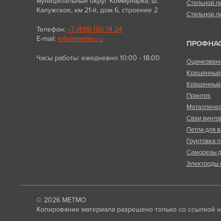
муниципальный округ Коммунарка, ш.
Стальной л
Калужское, км 21-й, дом 6, строение 2
Стальной л
Телефон:
+7 (495) 150 14 24
E-mail:
info@metmo.ru
ПРОФНА
Часы работы: ежедневно 10:00 - 18:00
Оцинкован
Крашенный
Крашенный 
Принтек
Металличес
Сваи винто
Петли для в
Грунтовка п
Саморезы д
Электроды 
© 2026
МЕТМО
Копирование материала разрешено только со ссылкой на