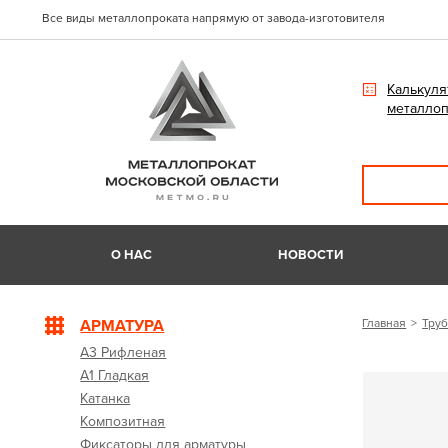
Все виды металлопроката напрямую от завода-изготовителя
Калькуля
металлоп
О НАС
НОВОСТИ
АРМАТУРА
Главная
Труб
А3 Рифленая
А1 Гладкая
Катанка
Композитная
Фиксаторы для арматуры