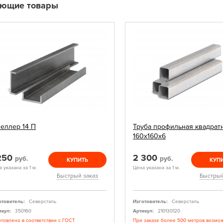
ующие товары
еллер 14 П
Труба профильная квадрат
160х160х6
 250
2 300
руб.
руб.
КУПИТЬ
КУП
 указана за 1 м.
Цена указана за 1 м.
Быстрый заказ
Быстрый
отовитель:
Северсталь
Изготовитель:
Северсталь
икул:
350160
Артикул:
210130120
отовлено в соответствии с ГОСТ
При заказе более 500 метров возмо