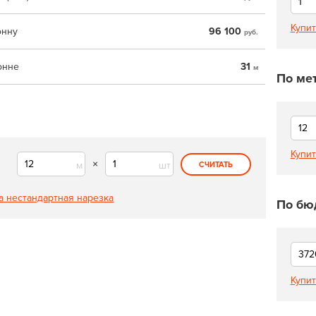
Купит
онну
96 100
руб.
онне
31
м
По ме
Купит
×
м
шт
СЧИТАТЬ
а нестандартная нарезка
По бю
Купит