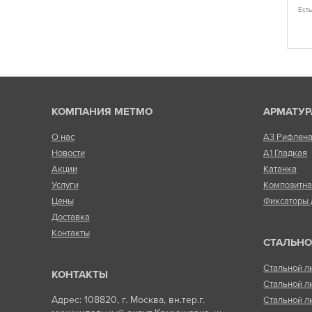
 у менеджера)
Полное соответствие данного изделия
Ест
параметрам эксплуатационного использования
Есть в наличии
КОМПАНИЯ МЕТМО
АРМАТУР
О нас
А3 Рифлен
Новости
А1 Гладкая
Акции
Катанка
Услуги
Композитн
Цены
Фиксаторы 
Доставка
Контакты
СТАЛЬНО
Стальной л
КОНТАКТЫ
Стальной л
Адрес: 108820, г. Москва, вн.тер.г.
Стальной л