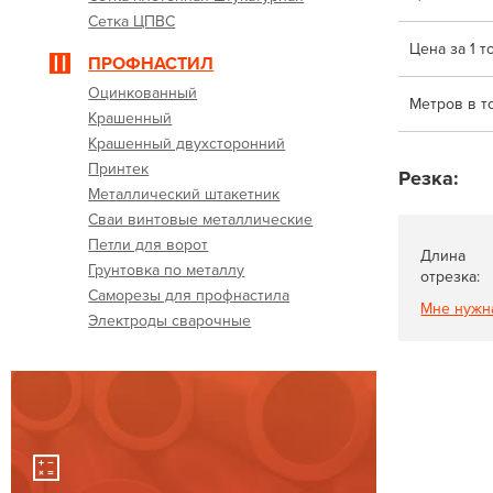
Сетка ЦПВС
Цена за 1 т
ПРОФНАСТИЛ
Оцинкованный
Метров в т
Крашенный
Крашенный двухсторонний
Принтек
Резка:
Металлический штакетник
Сваи винтовые металлические
Петли для ворот
Длина
Грунтовка по металлу
отрезка:
Саморезы для профнастила
Мне нужн
Электроды сварочные