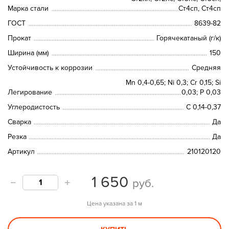
Марка стали
Ст4сп, Ст4сп
ГОСТ
8639-82
Прокат
Горячекатаный (г/к)
Ширина (мм)
150
Устойчивость к коррозии
Средняя
Mn 0,4-0,65; Ni 0,3; Cr 0,15; Si
Легирование
0,03; P 0,03
Углеродистость
С 0,14-0,37
Сварка
Да
Резка
Да
Артикул
210120120
1 650
руб.
Цена указана за 1 м