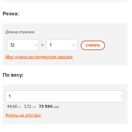
Резка:
Длина отрезка:
м
×
шт
СЧИТАТЬ
Мне нужна нестандартная нарезка
По весу:
т
44,60
3,72
73 590
м
шт
руб
Купить на этот вес