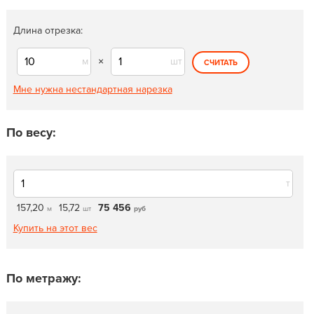
Длина отрезка:
м
×
шт
СЧИТАТЬ
Мне нужна нестандартная нарезка
По весу:
т
157,20
15,72
75 456
м
шт
руб
Купить на этот вес
По метражу: