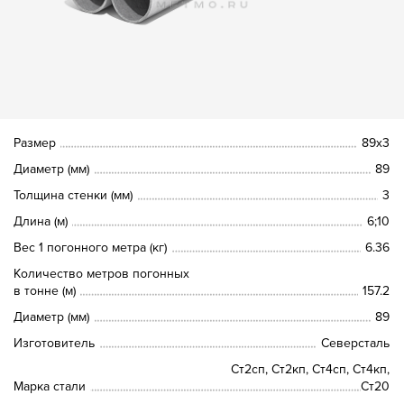
Размер
89х3
Диаметр (мм)
89
Толщина стенки (мм)
3
Длина (м)
6;10
Вес 1 погонного метра (кг)
6.36
Количество метров погонных
в тонне (м)
157.2
Диаметр (мм)
89
Изготовитель
Северсталь
Ст2сп, Ст2кп, Ст4сп, Ст4кп,
Марка стали
Ст20