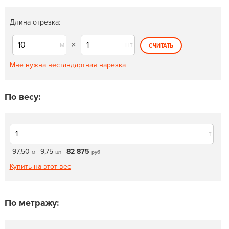
Длина отрезка:
м
×
шт
СЧИТАТЬ
Мне нужна нестандартная нарезка
По весу:
т
97,50
9,75
82 875
м
шт
руб
Купить на этот вес
По метражу: