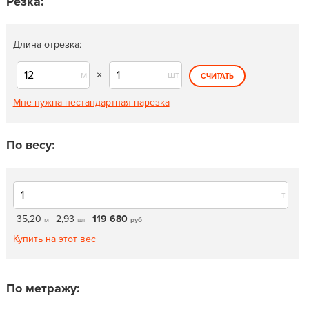
Резка:
Длина отрезка:
м
×
шт
СЧИТАТЬ
Мне нужна нестандартная нарезка
По весу:
т
35,20
2,93
119 680
м
шт
руб
Купить на этот вес
По метражу: