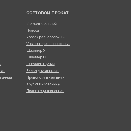
СОРТОВОЙ ПРОКАТ
Квадрат стальной
Полоса
Уголок равнополочный
Уголок неравнополочный
Швеллер У
Швеллер П
я
Швеллер гнутый
ная
Балка двутавровая
ванная
Проволока вязальная
Круг оцинкованный
Полоса оцинкованная