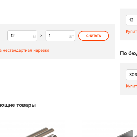
Купит
×
м
шт
СЧИТАТЬ
а нестандартная нарезка
По бю
Купит
ующие товары