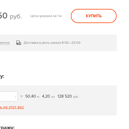
50
руб.
КУПИТЬ
Цена указана за 1 м
ранное
Доставка в день заказа 8:00—23:00
у:
=
50,40
4,20
128 520
т
м
шт
руб
ь на этот вес
тражу: