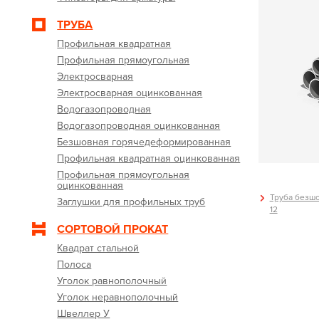
ТРУБА
Профильная квадратная
Профильная прямоугольная
Электросварная
Электросварная оцинкованная
Водогазопроводная
Водогазопроводная оцинкованная
Безшовная горячедеформированная
Профильная квадратная оцинкованная
Профильная прямоугольная
оцинкованная
Труба безш
Заглушки для профильных труб
12
СОРТОВОЙ ПРОКАТ
Квадрат стальной
Полоса
Уголок равнополочный
Уголок неравнополочный
Швеллер У