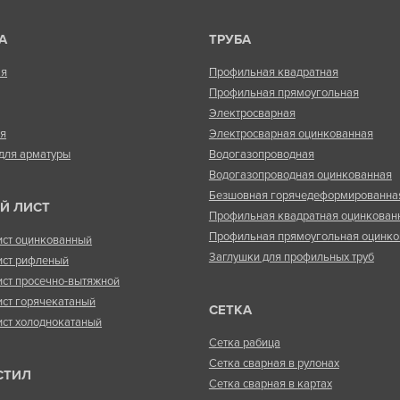
А
ТРУБА
ая
Профильная квадратная
Профильная прямоугольная
Электросварная
ая
Электросварная оцинкованная
для арматуры
Водогазопроводная
Водогазопроводная оцинкованная
Безшовная горячедеформированна
Й ЛИСТ
Профильная квадратная оцинкован
Профильная прямоугольная оцинко
ист оцинкованный
Заглушки для профильных труб
ист рифленый
ист просечно-вытяжной
ист горячекатаный
СЕТКА
ист холоднокатаный
Сетка рабица
Сетка сварная в рулонах
СТИЛ
Сетка сварная в картах