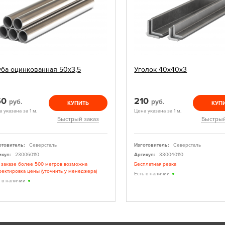
уба оцинкованная 50х3,5
Уголок 40х40х3
50
210
руб.
руб.
КУПИТЬ
КУП
 указана за 1 м.
Цена указана за 1 м.
Быстрый заказ
Быстрый
отовитель:
Северсталь
Изготовитель:
Северсталь
икул:
230060110
Артикул:
330040110
 заказе более 500 метров возможна
Бесплатная резка
ректировка цены (уточнить у менеджера)
Есть в наличии
ь в наличии