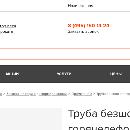
Написать нам
8 (495) 150 14 24
тор веса
роката
Заказать звонок
АКЦИИ
УСЛУГИ
ЦЕНЫ
а
Безшовная горячедеформированная
Диаметр 140
Труба безшовная г
Труба безш
горячедефо