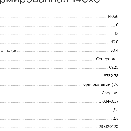
140х6
6
12
19.8
онне (м)
50.4
Северсталь
Ст20
8732-78
Горячекатаный (г/к)
Средняя
С 0,14-0,37
Да
Да
235120120