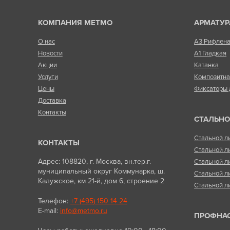
КОМПАНИЯ МЕТМО
АРМАТУР
О нас
А3 Рифлен
Новости
А1 Гладкая
Акции
Катанка
Услуги
Композитн
Цены
Фиксаторы 
Доставка
Контакты
СТАЛЬНО
Стальной л
КОНТАКТЫ
Стальной л
Адрес: 108820, г. Москва, вн.тер.г.
Стальной л
муниципальный округ Коммунарка, ш.
Стальной л
Калужское, км 21-й, дом 6, строение 2
Стальной л
Телефон:
+7 (495) 150 14 24
E-mail:
info@metmo.ru
ПРОФНА