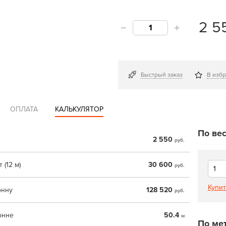
2 5
Быстрый заказ
В изб
ОПЛАТА
КАЛЬКУЛЯТОР
По вес
2 550
руб.
 (12 м)
30 600
руб.
Купит
онну
128 520
руб.
онне
50.4
м
По ме