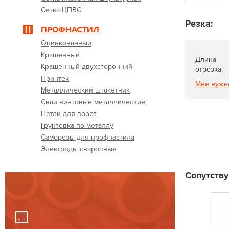
Сетка ЦПВС
Резка:
ПРОФНАСТИЛ
Оцинкованный
Крашенный
Длина
Крашенный двухсторонний
отрезка:
Принтек
Мне нужн
Металлический штакетник
Сваи винтовые металлические
Петли для ворот
Грунтовка по металлу
Саморезы для профнастила
Электроды сварочные
Сопутств