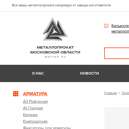
Все виды металлопроката напрямую от завода-изготовителя
Калькуля
металлоп
О НАС
НОВОСТИ
АРМАТУРА
Главная
Труб
А3 Рифленая
А1 Гладкая
Катанка
Композитная
Фиксаторы для арматуры