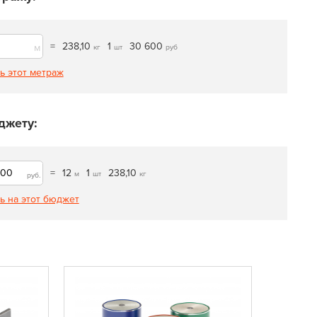
=
238,10
1
30 600
м
кг
шт
руб
ь этот метраж
джету:
=
12
1
238,10
м
шт
кг
руб.
ь на этот бюджет