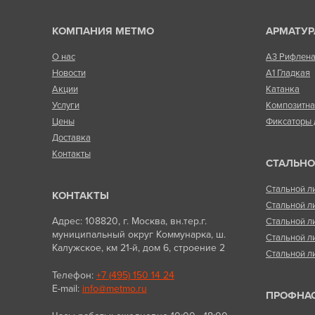
КОМПАНИЯ МЕТМО
АРМАТУР
О нас
А3 Рифлен
Новости
А1 Гладкая
Акции
Катанка
Услуги
Композитн
Цены
Фиксаторы 
Доставка
Контакты
СТАЛЬНО
Стальной л
КОНТАКТЫ
Стальной л
Адрес: 108820, г. Москва, вн.тер.г.
Стальной л
муниципальный округ Коммунарка, ш.
Стальной л
Калужское, км 21-й, дом 6, строение 2
Стальной л
Телефон:
+7 (495) 150 14 24
E-mail:
info@metmo.ru
ПРОФНА