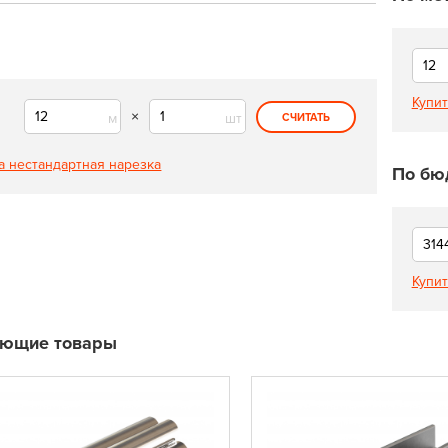
Купит
×
м
шт
СЧИТАТЬ
а нестандартная нарезка
По бю
Купит
ующие товары