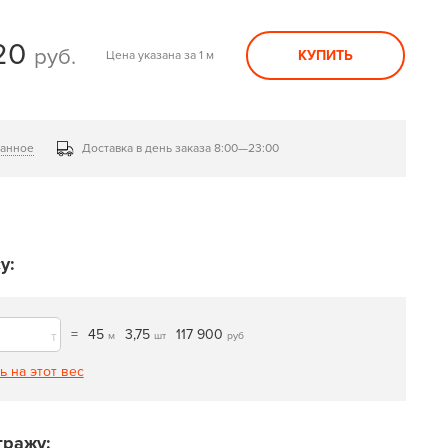
20
руб.
КУПИТЬ
Цена указана за 1 м
ранное
Доставка в день заказа 8:00—23:00
у:
=
45
3,75
117 900
т
м
шт
руб
ь на этот вес
тражу: