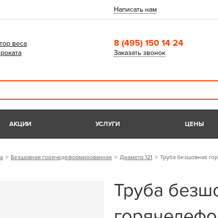
Написать нам
8 (495) 150 14 24
тор веса
роката
Заказать звонок
АКЦИИ
УСЛУГИ
ЦЕНЫ
а
Безшовная горячедеформированная
Диаметр 121
Труба безшовная го
Труба безш
горячедефо