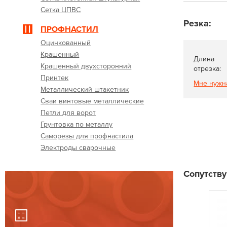
Сетка ЦПВС
Резка:
ПРОФНАСТИЛ
Оцинкованный
Крашенный
Длина
Крашенный двухсторонний
отрезка:
Принтек
Мне нужн
Металлический штакетник
Сваи винтовые металлические
Петли для ворот
Грунтовка по металлу
Саморезы для профнастила
Электроды сварочные
Сопутств