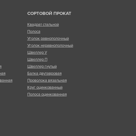
СОРТОВОЙ ПРОКАТ
Квадрат стальной
Полоса
Уголок равнополочный
Уголок неравнополочный
Швеллер У
Швеллер П
я
Швеллер гнутый
ная
Балка двутавровая
ванная
Проволока вязальная
Круг оцинкованный
Полоса оцинкованная