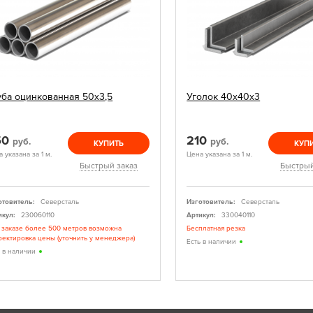
уба оцинкованная 50х3,5
Уголок 40х40х3
50
210
руб.
руб.
КУПИТЬ
КУП
 указана за 1 м.
Цена указана за 1 м.
Быстрый заказ
Быстрый
отовитель:
Северсталь
Изготовитель:
Северсталь
икул:
230060110
Артикул:
330040110
 заказе более 500 метров возможна
Бесплатная резка
ректировка цены (уточнить у менеджера)
Есть в наличии
ь в наличии