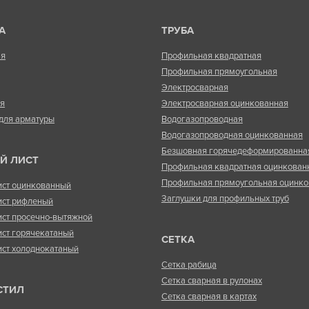
А
ТРУБА
ая
Профильная квадратная
Профильная прямоугольная
Электросварная
ая
Электросварная оцинкованная
для арматуры
Водогазопроводная
Водогазопроводная оцинкованная
Безшовная горячедеформированна
Й ЛИСТ
Профильная квадратная оцинкован
Профильная прямоугольная оцинко
ист оцинкованный
Заглушки для профильных труб
ист рифленый
ист просечно-вытяжной
ист горячекатаный
СЕТКА
ист холоднокатаный
Сетка рабица
Сетка сварная в рулонах
СТИЛ
Сетка сварная в картах