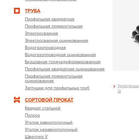
ТРУБА
Профильная квадратная
Профильная прямоугольная
Электросварная
Электросварная оцинкованная
Водогазопроводная
Водогазопроводная оцинкованная
Безшовная горячедеформированная
Профильная квадратная оцинкованная
Профильная прямоугольная
оцинкованная
Труба безшо
Заглушки для профильных труб
12
СОРТОВОЙ ПРОКАТ
Квадрат стальной
Полоса
Уголок равнополочный
Уголок неравнополочный
Швеллер У