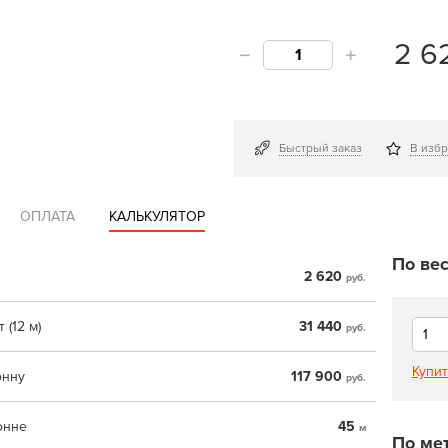
2 6
Быстрый заказ
В изб
ОПЛАТА
КАЛЬКУЛЯТОР
По вес
2 620
руб.
 (12 м)
31 440
руб.
Купит
онну
117 900
руб.
онне
45
м
По ме