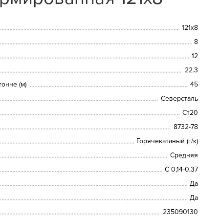
121х8
8
12
22.3
онне (м)
45
Северсталь
Ст20
8732-78
Горячекатаный (г/к)
Средняя
С 0,14-0,37
Да
Да
235090130