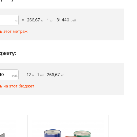
=
266,67
1
31 440
м
кг
шт
руб
ь этот метраж
джету:
=
12
1
266,67
м
шт
кг
руб.
ь на этот бюджет