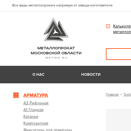
Все виды металлопроката напрямую от завода-изготовителя
Калькуля
металлоп
О НАС
НОВОСТИ
АРМАТУРА
Главная
Труб
А3 Рифленая
А1 Гладкая
Катанка
Композитная
Фиксаторы для арматуры