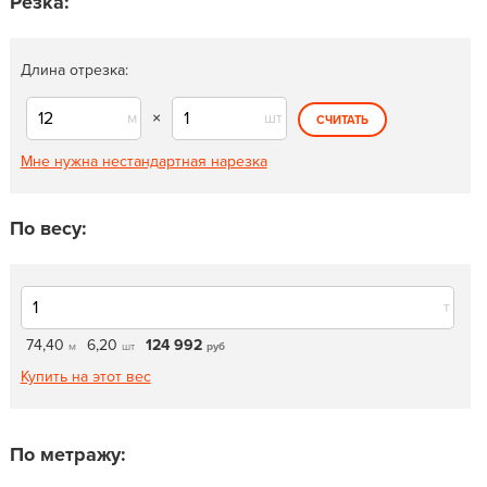
Резка:
Длина отрезка:
м
×
шт
СЧИТАТЬ
Мне нужна нестандартная нарезка
По весу:
т
74,40
6,20
124 992
м
шт
руб
Купить на этот вес
По метражу: