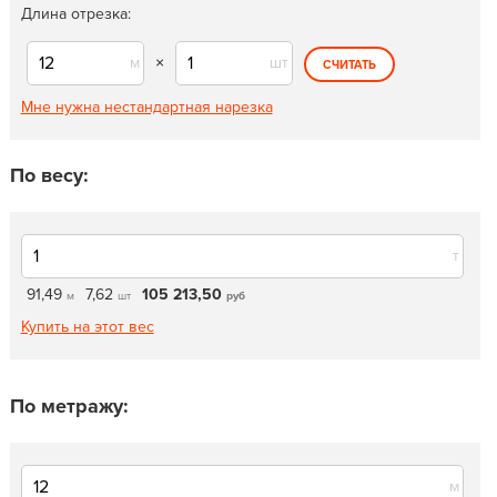
Длина отрезка:
м
×
шт
СЧИТАТЬ
Мне нужна нестандартная нарезка
По весу:
т
91,49
7,62
105 213,50
м
шт
руб
Купить на этот вес
По метражу:
м