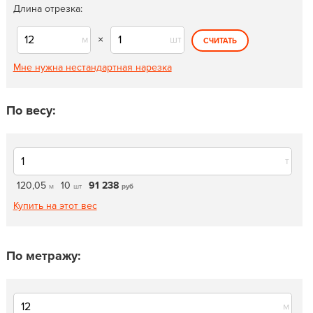
Длина отрезка:
м
×
шт
СЧИТАТЬ
Мне нужна нестандартная нарезка
По весу:
т
120,05
10
91 238
м
шт
руб
Купить на этот вес
По метражу:
м