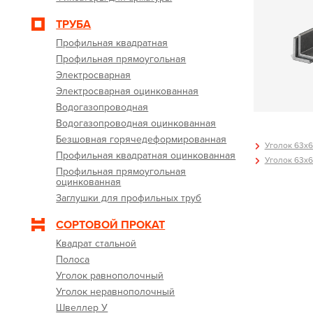
ТРУБА
Профильная квадратная
Профильная прямоугольная
Электросварная
Электросварная оцинкованная
Водогазопроводная
Водогазопроводная оцинкованная
Безшовная горячедеформированная
Уголок 63х6
Профильная квадратная оцинкованная
Уголок 63х6
Профильная прямоугольная
оцинкованная
Заглушки для профильных труб
СОРТОВОЙ ПРОКАТ
Квадрат стальной
Полоса
Уголок равнополочный
Уголок неравнополочный
Швеллер У