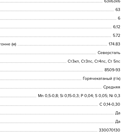
63х63х6
63
6
6;12
5.72
онне (м)
174.83
Северсталь
Ст3кп, Ст3пс, Ст4пс, Ст 5пс
8509-93
Горячекатаный (г/к)
Средняя
Mn 0,5-0,8; Si 0,15-0,3; P 0,04; S 0,05; Ni 0,3
C 0,14-0,30
Да
Да
330070130