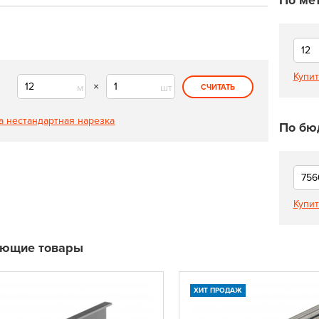
По ме
Купит
×
м
шт
СЧИТАТЬ
а нестандартная нарезка
По бю
Купит
ующие товары
ХИТ ПРОДАЖ