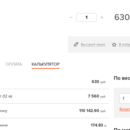
63
Быстрый заказ
В изб
ОПЛАТА
КАЛЬКУЛЯТОР
По вес
630
руб.
 (12 м)
7 560
руб.
Купит
онну
110 142.90
руб.
онне
174.83
м