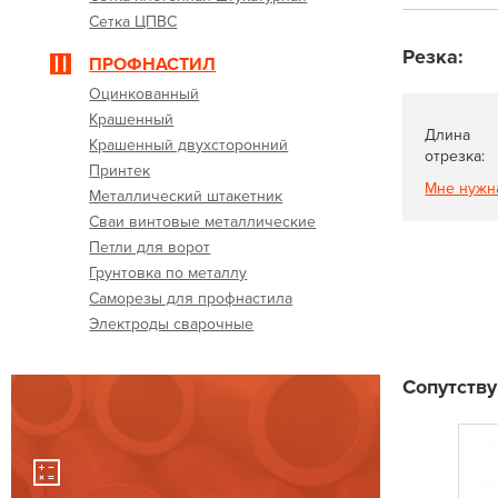
Сетка ЦПВС
Резка:
ПРОФНАСТИЛ
Оцинкованный
Крашенный
Длина
Крашенный двухсторонний
отрезка:
Принтек
Мне нужн
Металлический штакетник
Сваи винтовые металлические
Петли для ворот
Грунтовка по металлу
Саморезы для профнастила
Электроды сварочные
Сопутств