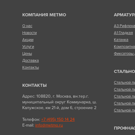
КОМПАНИЯ МЕТМО
АРМАТУР
О нас
А3 Рифлен
Новости
А1 Гладкая
Акции
Катанка
Услуги
Композитн
Цены
Фиксаторы 
Доставка
Контакты
СТАЛЬНО
Стальной л
КОНТАКТЫ
Стальной л
Адрес: 108820, г. Москва, вн.тер.г.
Стальной л
муниципальный округ Коммунарка, ш.
Стальной л
Калужское, км 21-й, дом 6, строение 2
Стальной л
Телефон:
+7 (495) 150 14 24
E-mail:
info@metmo.ru
ПРОФНА