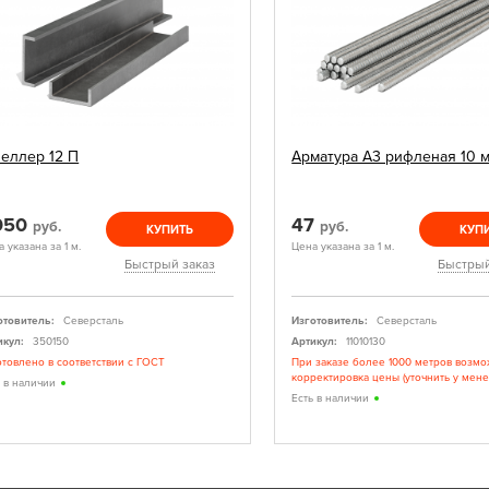
еллер 12 П
Арматура А3 рифленая 10 
 050
47
руб.
руб.
КУПИТЬ
КУП
 указана за 1 м.
Цена указана за 1 м.
Быстрый заказ
Быстрый
отовитель:
Северсталь
Изготовитель:
Северсталь
икул:
350150
Артикул:
11010130
отовлено в соответствии с ГОСТ
При заказе более 1000 метров возм
корректировка цены (уточнить у мене
ь в наличии
Есть в наличии