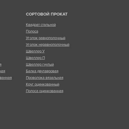
СОРТОВОЙ ПРОКАТ
Квадрат стальной
Полоса
Уголок равнополочный
Уголок неравнополочный
Швеллер У
Швеллер П
я
Швеллер гнутый
ная
Балка двутавровая
ванная
Проволока вязальная
Круг оцинкованный
Полоса оцинкованная