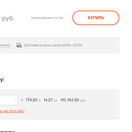
0
руб.
КУПИТЬ
Цена указана за 1 м
ранное
Доставка в день заказа 8:00—23:00
у:
=
174,83
14,57
110 142,90
т
м
шт
руб
ь на этот вес