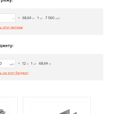
тражу:
=
68,64
1
7 560
м
кг
шт
руб
ь этот метраж
джету:
=
12
1
68,64
м
шт
кг
руб.
ь на этот бюджет