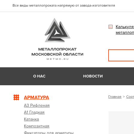
Все виды металлопроката напрямую от завода-изготовителя
Калькуля
металлоп
О НАС
НОВОСТИ
АРМАТУРА
Главная
Сорт
А3 Рифленая
А1 Гладкая
Катанка
Композитная
Фиксаторы для арматуры