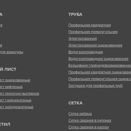
А
ТРУБА
ая
Профильная квадратная
Профильная прямоугольная
Электросварная
ая
Электросварная оцинкованная
для арматуры
Водогазопроводная
Водогазопроводная оцинкованная
Безшовная горячедеформированна
Й ЛИСТ
Профильная квадратная оцинкован
Профильная прямоугольная оцинко
ист оцинкованный
Заглушки для профильных труб
ист рифленый
ист просечно-вытяжной
ист горячекатаный
СЕТКА
ист холоднокатаный
Сетка рабица
Сетка сварная в рулонах
СТИЛ
Сетка сварная в картах