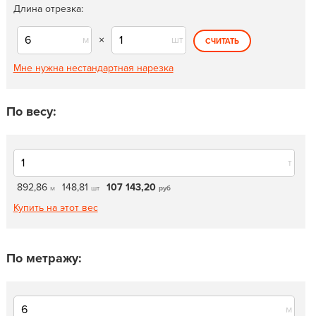
Длина отрезка:
м
×
шт
СЧИТАТЬ
Мне нужна нестандартная нарезка
По весу:
т
892,86
148,81
107 143,20
м
шт
руб
Купить на этот вес
По метражу:
м