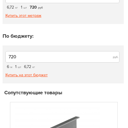
6,72
1
720
кг
шт
руб
Купить этот метраж
По бюджету:
руб.
6
1
6,72
м
шт
кг
Купить на этот бюджет
Сопутствующие товары