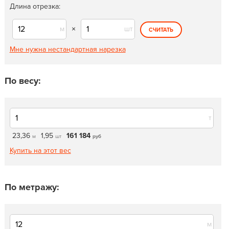
Длина отрезка:
м
×
шт
СЧИТАТЬ
Мне нужна нестандартная нарезка
По весу:
т
23,36
1,95
161 184
м
шт
руб
Купить на этот вес
По метражу:
м