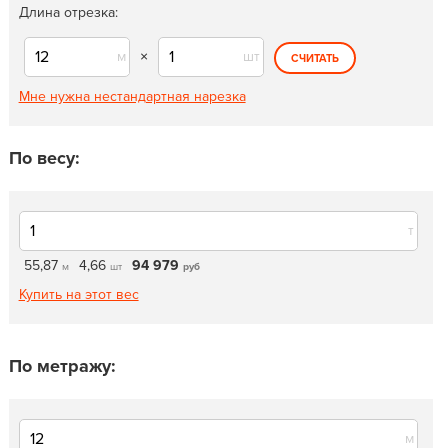
Длина отрезка:
м
×
шт
СЧИТАТЬ
Мне нужна нестандартная нарезка
По весу:
т
55,87
4,66
94 979
м
шт
руб
Купить на этот вес
По метражу:
м