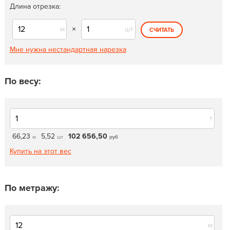
Длина отрезка:
м
×
шт
СЧИТАТЬ
Мне нужна нестандартная нарезка
По весу:
т
66,23
5,52
102 656,50
м
шт
руб
Купить на этот вес
По метражу:
м