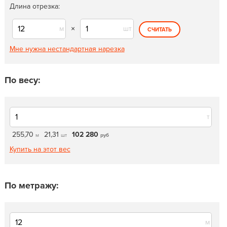
Длина отрезка:
м
×
шт
СЧИТАТЬ
Мне нужна нестандартная нарезка
По весу:
т
255,70
21,31
102 280
м
шт
руб
Купить на этот вес
По метражу:
м