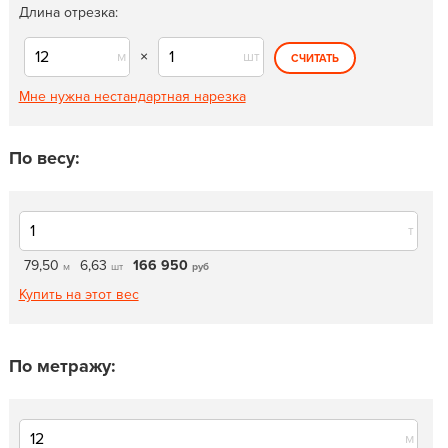
Длина отрезка:
м
×
шт
СЧИТАТЬ
Мне нужна нестандартная нарезка
По весу:
т
79,50
6,63
166 950
м
шт
руб
Купить на этот вес
По метражу:
м