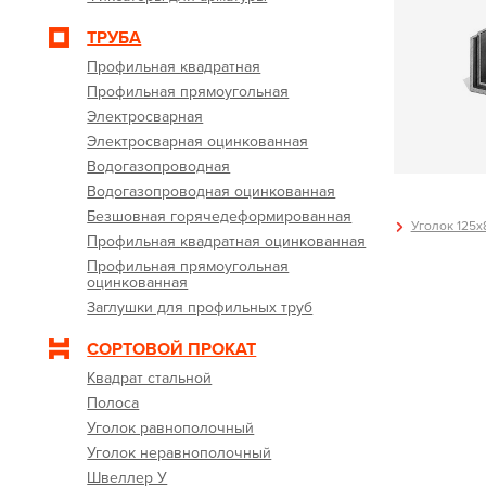
ТРУБА
Профильная квадратная
Профильная прямоугольная
Электросварная
Электросварная оцинкованная
Водогазопроводная
Водогазопроводная оцинкованная
Безшовная горячедеформированная
Уголок 125х8
Профильная квадратная оцинкованная
Профильная прямоугольная
оцинкованная
Заглушки для профильных труб
СОРТОВОЙ ПРОКАТ
Квадрат стальной
Полоса
Уголок равнополочный
Уголок неравнополочный
Швеллер У