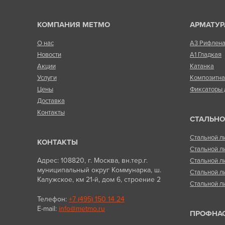
КОМПАНИЯ МЕТМО
АРМАТУР
О нас
А3 Рифлен
Новости
А1 Гладкая
Акции
Катанка
Услуги
Композитн
Цены
Фиксаторы 
Доставка
Контакты
СТАЛЬНО
Стальной л
КОНТАКТЫ
Стальной л
Адрес: 108820, г. Москва, вн.тер.г.
Стальной л
муниципальный округ Коммунарка, ш.
Стальной л
Калужское, км 21-й, дом 6, строение 2
Стальной л
Телефон:
+7 (495) 150 14 24
E-mail:
info@metmo.ru
ПРОФНА