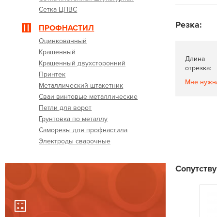
Сетка ЦПВС
Резка:
ПРОФНАСТИЛ
Оцинкованный
Крашенный
Длина
Крашенный двухсторонний
отрезка:
Принтек
Мне нужн
Металлический штакетник
Сваи винтовые металлические
Петли для ворот
Грунтовка по металлу
Саморезы для профнастила
Электроды сварочные
Сопутств