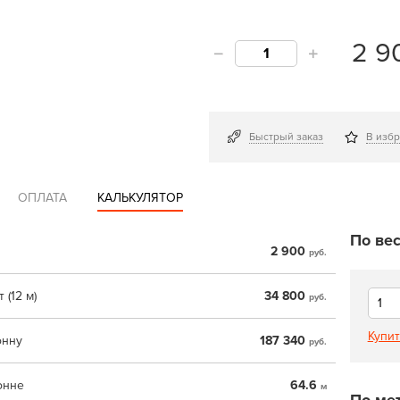
2 9
Быстрый заказ
В изб
ОПЛАТА
КАЛЬКУЛЯТОР
По вес
2 900
руб.
 (12 м)
34 800
руб.
Купит
онну
187 340
руб.
онне
64.6
м