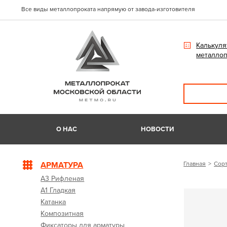
Все виды металлопроката напрямую от завода-изготовителя
Калькуля
металлоп
О НАС
НОВОСТИ
АРМАТУРА
Главная
Сорт
А3 Рифленая
А1 Гладкая
Катанка
Композитная
Фиксаторы для арматуры