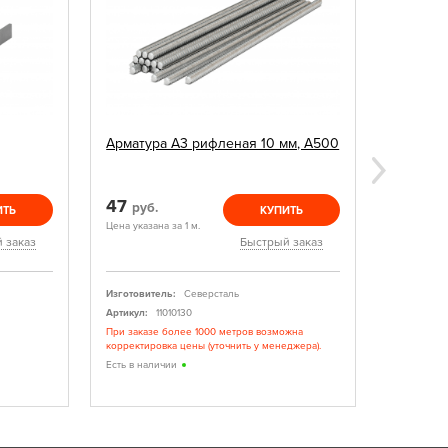
Арматура А3 рифленая 10 мм, А500
Грунтовк
47
140
руб.
руб
ИТЬ
КУПИТЬ
Цена указана за 1 м.
Цена указан
 заказ
Быстрый заказ
Изготовитель:
Северсталь
Изготовите
Артикул:
11010130
Артикул:
При заказе более 1000 метров возможна
Грунтовка 
корректировка цены (уточнить у менеджера).
Есть в нал
Есть в наличии