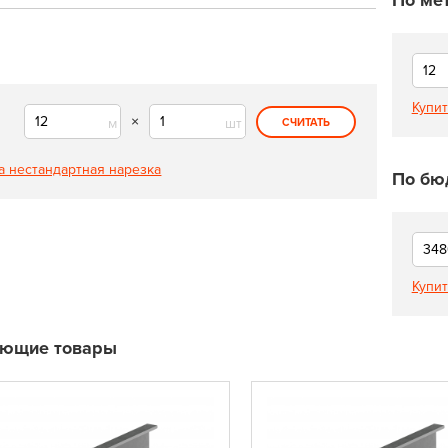
По ме
Купит
×
м
шт
СЧИТАТЬ
а нестандартная нарезка
По бю
Купит
ующие товары