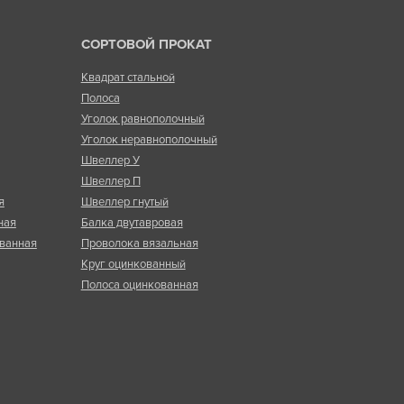
СОРТОВОЙ ПРОКАТ
Квадрат стальной
Полоса
Уголок равнополочный
Уголок неравнополочный
Швеллер У
Швеллер П
я
Швеллер гнутый
ная
Балка двутавровая
ванная
Проволока вязальная
Круг оцинкованный
Полоса оцинкованная