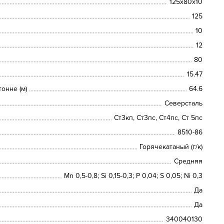
125х80х10
125
10
12
80
15.47
онне (м)
64.6
Северсталь
Ст3кп, Ст3пс, Ст4пс, Ст 5пс
8510-86
Горячекатаный (г/к)
Средняя
Mn 0,5-0,8; Si 0,15-0,3; P 0,04; S 0,05; Ni 0,3
Да
Да
340040130