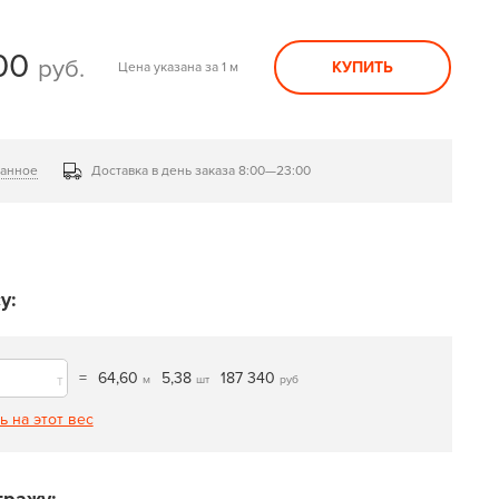
00
руб.
КУПИТЬ
Цена указана за 1 м
ранное
Доставка в день заказа 8:00—23:00
у:
=
64,60
5,38
187 340
т
м
шт
руб
ь на этот вес