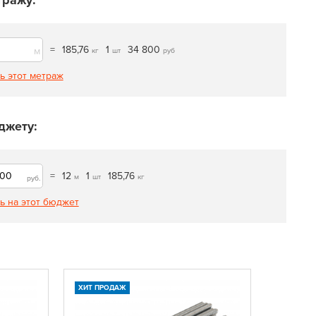
тражу:
=
185,76
1
34 800
м
кг
шт
руб
ь этот метраж
джету:
=
12
1
185,76
м
шт
кг
руб.
ь на этот бюджет
ХИТ ПРОДАЖ