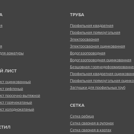
А
ТРУБА
ая
Профильная квадратная
Профильная прямоугольная
Электросварная
ая
Электросварная оцинкованная
для арматуры
Водогазопроводная
Водогазопроводная оцинкованная
Безшовная горячедеформированна
Й ЛИСТ
Профильная квадратная оцинкован
Профильная прямоугольная оцинко
ист оцинкованный
Заглушки для профильных труб
ист рифленый
ист просечно-вытяжной
ист горячекатаный
СЕТКА
ист холоднокатаный
Сетка рабица
Сетка сварная в рулонах
СТИЛ
Сетка сварная в картах