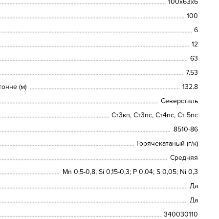
100х63х6
100
6
12
63
7.53
онне (м)
132.8
Северсталь
Ст3кп, Ст3пс, Ст4пс, Ст 5пс
8510-86
Горячекатаный (г/к)
Средняя
Mn 0,5-0,8; Si 0,15-0,3; P 0,04; S 0,05; Ni 0,3
Да
Да
340030110