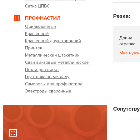
Сетка ЦПВС
Резка:
ПРОФНАСТИЛ
Оцинкованный
Крашенный
Длина
Крашенный двухсторонний
отрезка:
Принтек
Мне нужн
Металлический штакетник
Сваи винтовые металлические
Петли для ворот
Грунтовка по металлу
Саморезы для профнастила
Электроды сварочные
Сопутств