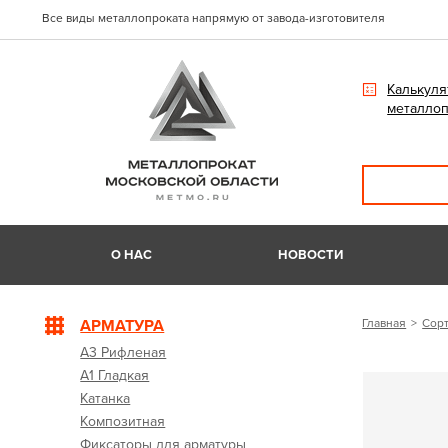
Все виды металлопроката напрямую от завода-изготовителя
Калькуля
металлоп
О НАС
НОВОСТИ
АРМАТУРА
Главная
Сорт
А3 Рифленая
А1 Гладкая
Катанка
Композитная
Фиксаторы для арматуры