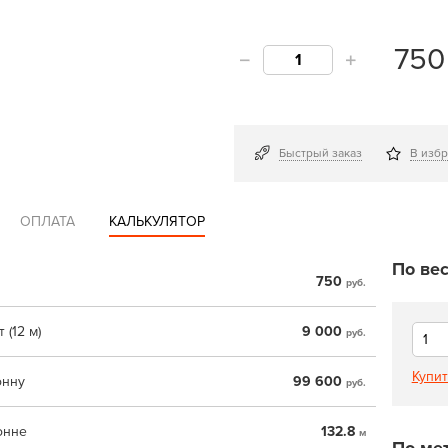
75
Быстрый заказ
В изб
ОПЛАТА
КАЛЬКУЛЯТОР
По вес
750
руб.
 (12 м)
9 000
руб.
Купит
онну
99 600
руб.
онне
132.8
м