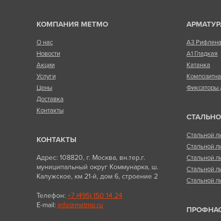
КОМПАНИЯ МЕТМО
АРМАТУР
О нас
А3 Рифлен
Новости
А1 Гладкая
Акции
Катанка
Услуги
Композитн
Цены
Фиксаторы 
Доставка
Контакты
СТАЛЬНО
Стальной л
КОНТАКТЫ
Стальной л
Адрес: 108820, г. Москва, вн.тер.г.
Стальной л
муниципальный округ Коммунарка, ш.
Стальной л
Калужское, км 21-й, дом 6, строение 2
Стальной л
Телефон:
+7 (495) 150 14 24
E-mail:
info@metmo.ru
ПРОФНА