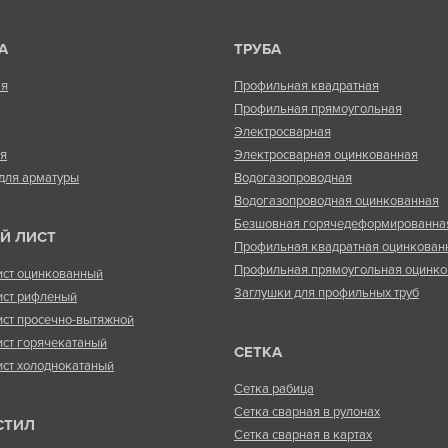
А
ТРУБА
ая
Профильная квадратная
Профильная прямоугольная
Электросварная
ая
Электросварная оцинкованная
для арматуры
Водогазопроводная
Водогазопроводная оцинкованная
Безшовная горячедеформированна
Й ЛИСТ
Профильная квадратная оцинкован
Профильная прямоугольная оцинко
ист оцинкованный
Заглушки для профильных труб
ист рифленый
ист просечно-вытяжной
ист горячекатаный
СЕТКА
ист холоднокатаный
Сетка рабица
Сетка сварная в рулонах
СТИЛ
Сетка сварная в картах