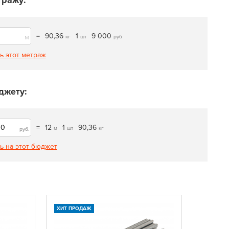
тражу:
=
90,36
1
9 000
м
кг
шт
руб
ь этот метраж
джету:
=
12
1
90,36
м
шт
кг
руб.
ь на этот бюджет
ХИТ ПРОДАЖ