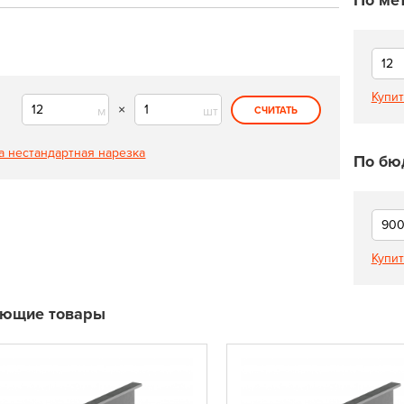
По ме
Купит
×
м
шт
СЧИТАТЬ
а нестандартная нарезка
По бю
Купит
ующие товары