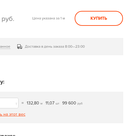
0
руб.
КУПИТЬ
Цена указана за 1 м
ранное
Доставка в день заказа 8:00—23:00
у:
=
132,80
11,07
99 600
т
м
шт
руб
ь на этот вес