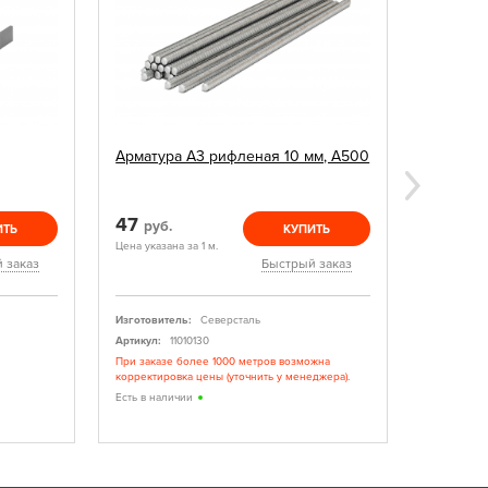
Арматура А3 рифленая 10 мм, А500
Грунтовк
47
140
руб.
руб
ИТЬ
КУПИТЬ
Цена указана за 1 м.
Цена указан
 заказ
Быстрый заказ
Изготовитель:
Северсталь
Изготовите
Артикул:
11010130
Артикул:
При заказе более 1000 метров возможна
Грунтовка 
корректировка цены (уточнить у менеджера).
Есть в нал
Есть в наличии