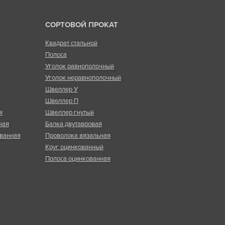
СОРТОВОЙ ПРОКАТ
Квадрат стальной
Полоса
Уголок равнополочный
Уголок неравнополочный
Швеллер У
Швеллер П
я
Швеллер гнутый
ная
Балка двутавровая
ванная
Проволока вязальная
Круг оцинкованный
Полоса оцинкованная