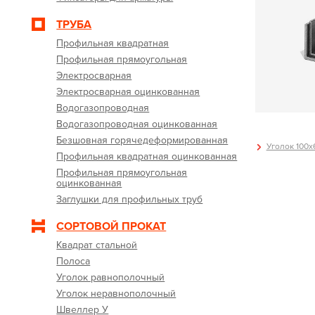
ТРУБА
Профильная квадратная
Профильная прямоугольная
Электросварная
Электросварная оцинкованная
Водогазопроводная
Водогазопроводная оцинкованная
Безшовная горячедеформированная
Уголок 100х
Профильная квадратная оцинкованная
Профильная прямоугольная
оцинкованная
Заглушки для профильных труб
СОРТОВОЙ ПРОКАТ
Квадрат стальной
Полоса
Уголок равнополочный
Уголок неравнополочный
Швеллер У