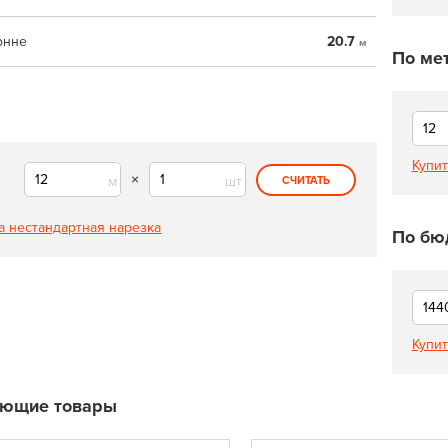
онне
20.7
м
По ме
Купит
×
м
шт
СЧИТАТЬ
а нестандартная нарезка
По бю
Купит
ующие товары