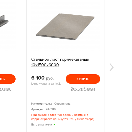
Стальной лист горячекатаный
Швелле
10х1500х6000
6 100
1 200
руб.
ИТЬ
КУПИТЬ
Цена указана за 1 м2.
Цена указан
 заказ
Быстрый заказ
Изготовитель:
Северсталь
Изготовите
Артикул:
440180
Артикул:
При заказе более 100 едениц возможна
Изготовлен
корректировка цены (уточнить у менеджера)
Есть в нал
Есть в наличии