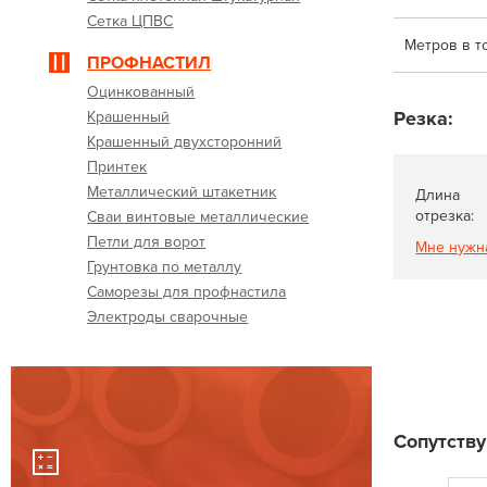
Сетка ЦПВС
Метров в т
ПРОФНАСТИЛ
Оцинкованный
Резка:
Крашенный
Крашенный двухсторонний
Принтек
Металлический штакетник
Длина
отрезка:
Сваи винтовые металлические
Петли для ворот
Мне нужн
Грунтовка по металлу
Саморезы для профнастила
Электроды сварочные
Сопутств