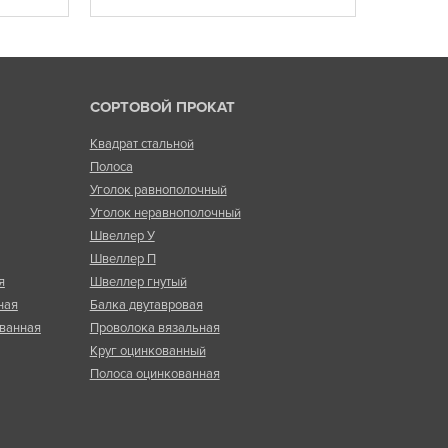
СОРТОВОЙ ПРОКАТ
Квадрат стальной
Полоса
Уголок равнополочный
Уголок неравнополочный
Швеллер У
Швеллер П
я
Швеллер гнутый
ная
Балка двутавровая
ванная
Проволока вязальная
Круг оцинкованный
Полоса оцинкованная