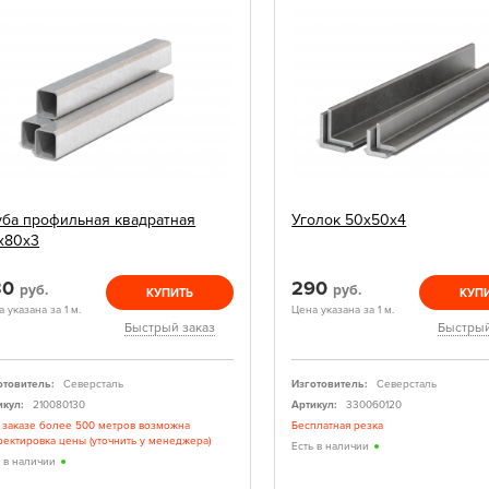
уба профильная квадратная
Уголок 50х50х4
х80х3
30
290
руб.
руб.
КУПИТЬ
КУП
 указана за 1 м.
Цена указана за 1 м.
Быстрый заказ
Быстрый
отовитель:
Северсталь
Изготовитель:
Северсталь
икул:
210080130
Артикул:
330060120
 заказе более 500 метров возможна
Бесплатная резка
ректировка цены (уточнить у менеджера)
Есть в наличии
ь в наличии