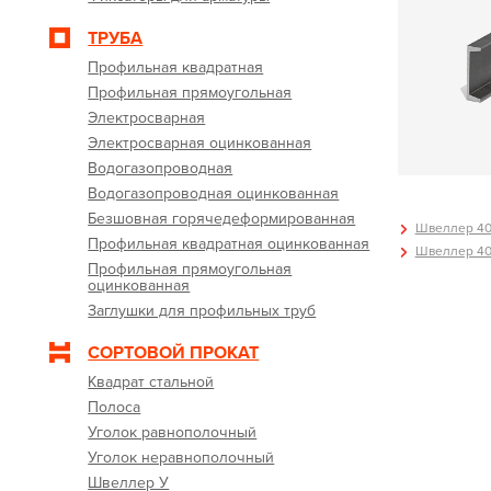
ТРУБА
Профильная квадратная
Профильная прямоугольная
Электросварная
Электросварная оцинкованная
Водогазопроводная
Водогазопроводная оцинкованная
Безшовная горячедеформированная
Швеллер 40 
Профильная квадратная оцинкованная
Швеллер 40 
Профильная прямоугольная
оцинкованная
Заглушки для профильных труб
СОРТОВОЙ ПРОКАТ
Квадрат стальной
Полоса
Уголок равнополочный
Уголок неравнополочный
Швеллер У