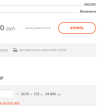
340240
Возможна
00
руб.
КУПИТЬ
Цена указана за 1 м
ранное
Доставка в день заказа 8:00—23:00
у:
=
20,70
1,72
24 840
т
м
шт
руб
ь на этот вес