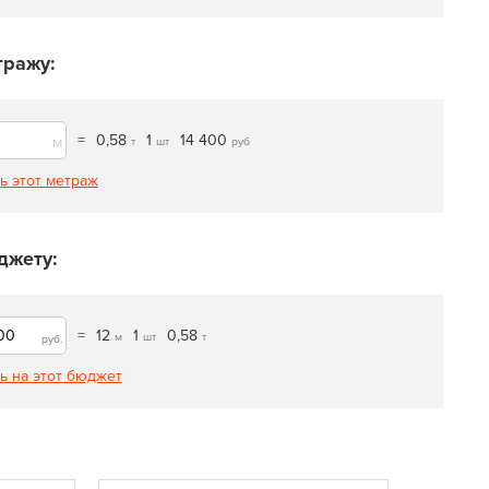
тражу:
=
0,58
1
14 400
м
т
шт
руб
ь этот метраж
джету:
=
12
1
0,58
м
шт
т
руб.
ь на этот бюджет