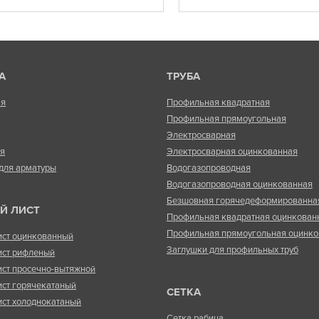
А
ТРУБА
ая
Профильная квадратная
Профильная прямоугольная
Электросварная
ая
Электросварная оцинкованная
для арматуры
Водогазопроводная
Водогазопроводная оцинкованная
Безшовная горячедеформированна
Й ЛИСТ
Профильная квадратная оцинкован
Профильная прямоугольная оцинко
ист оцинкованный
Заглушки для профильных труб
ист рифленый
ист просечно-вытяжной
ист горячекатаный
СЕТКА
ист холоднокатаный
Сетка рабица