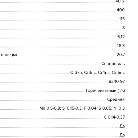
40 У
400
115
8
6;12
48.3
онне (м)
20.7
Северсталь
Ст3кп, Ст3пс, Ст4пс, Ст 5пс
8240-97
Горячекатаный (г/к)
Средняя
Mn 0,5-0,8; Si 0,15-0,3; P 0,04; S 0,05; Ni 0,3
C 0,14-0,37
Да
Да