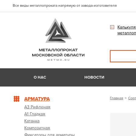
Все виды металлопроката напрямую от завода-изготовителя
Калькуля
металлоп
О НАС
НОВОСТИ
АРМАТУРА
Главная
Сорт
А3 Рифленая
А1 Гладкая
Катанка
Композитная
Фиксаторы для арматуры