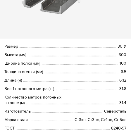
Размер
30 У
Высота (мм)
300
Ширина полки (мм)
100
Толщина стенки (мм)
6.5
Длина (м)
6;12
Вес 1 погонного метра (кг)
31.8
Количество метров погонных
в тонне (м)
31.4
Изготовитель
Северсталь
Марка стали
Ст3кп, Ст3пс, Ст4пс, Ст 5пс
ГОСТ
8240-97