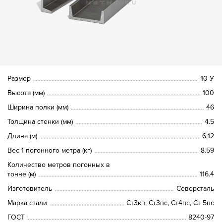
Размер
10 У
Высота (мм)
100
Ширина полки (мм)
46
Толщина стенки (мм)
4.5
Длина (м)
6;12
Вес 1 погонного метра (кг)
8.59
Количество метров погонных в
тонне (м)
116.4
Изготовитель
Северсталь
Марка стали
Ст3кп, Ст3пс, Ст4пс, Ст 5пс
ГОСТ
8240-97