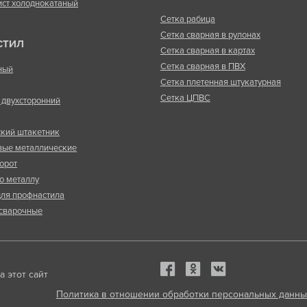
ист холоднокатаный
Сетка рабица
Сетка сварная в рулонах
СТИЛ
Сетка сварная в картах
Сетка сварная в ПВХ
ный
Сетка плетенная штукатурная
Сетка ЦПВС
двухсторонний
кий штакетник
вые металлические
орот
о металлу
ля профнастила
сварочные
 этот сайт
Политика в отношении обработки персональных данны