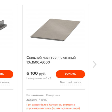
Стальной лист горячекатаный
Балка д
10х1500х6000
6 100
1 170
руб.
р
ИТЬ
КУПИТЬ
Цена указана за 1 м2.
Цена указан
 заказ
Быстрый заказ
Изготовитель:
Северсталь
Изготовите
Артикул:
440180
Артикул:
При заказе более 100 едениц возможна
Изготовлен
корректировка цены (уточнить у менеджера)
Есть в нал