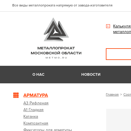
Все виды металлопроката напрямую от завода-изготовителя
Калькуля
металлоп
О НАС
НОВОСТИ
АРМАТУРА
Главная
Сорт
А3 Рифленая
А1 Гладкая
Катанка
Композитная
Фиксаторы для арматуры