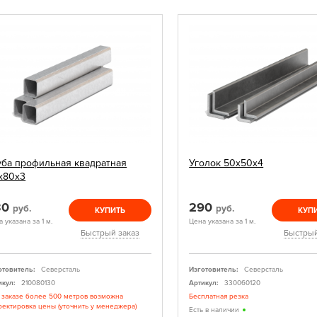
уба профильная квадратная
Уголок 50х50х4
х80х3
30
290
руб.
руб.
КУПИТЬ
КУП
 указана за 1 м.
Цена указана за 1 м.
Быстрый заказ
Быстрый
отовитель:
Северсталь
Изготовитель:
Северсталь
икул:
210080130
Артикул:
330060120
 заказе более 500 метров возможна
Бесплатная резка
ректировка цены (уточнить у менеджера)
Есть в наличии