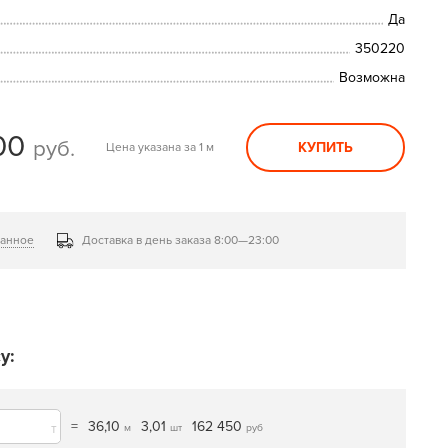
Да
350220
Возможна
00
руб.
КУПИТЬ
Цена указана за 1 м
ранное
Доставка в день заказа 8:00—23:00
у:
=
36,10
3,01
162 450
т
м
шт
руб