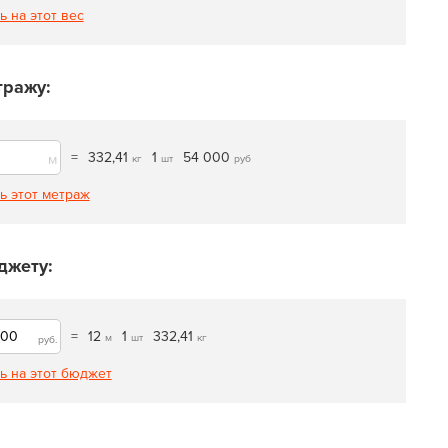
ь на этот вес
тражу:
=
332,41
1
54 000
м
кг
шт
руб
ь этот метраж
джету:
=
12
1
332,41
м
шт
кг
руб.
ь на этот бюджет