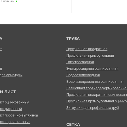
ь в наличии
А
ТРУБА
ая
Профильная квадратная
Профильная прямоугольная
Электросварная
ая
Электросварная оцинкованная
для арматуры
Водогазопроводная
Водогазопроводная оцинкованная
Безшовная горячедеформированна
Й ЛИСТ
Профильная квадратная оцинкован
Профильная прямоугольная оцинко
ист оцинкованный
Заглушки для профильных труб
ист рифленый
ист просечно-вытяжной
ист горячекатаный
СЕТКА