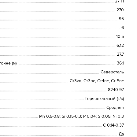
27 П
270
95
6
10.5
6;12
27.7
онне (м)
36.1
Северсталь
Ст3кп, Ст3пс, Ст4пс, Ст 5пс
8240-97
Горячекатаный (г/к)
Средняя
Mn 0,5-0,8; Si 0,15-0,3; P 0,04; S 0,05; Ni 0,3
С 0,14-0,37
Да