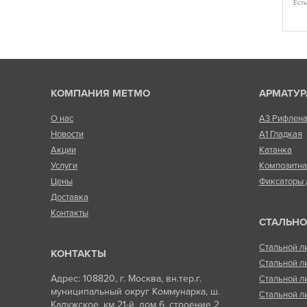
Ест
Есть в наличии
КОМПАНИЯ МЕТМО
АРМАТУР
О нас
А3 Рифлен
Новости
А1 Гладкая
Акции
Катанка
Услуги
Композитн
Цены
Фиксаторы 
Доставка
Контакты
СТАЛЬНО
Стальной л
КОНТАКТЫ
Стальной л
Адрес: 108820, г. Москва, вн.тер.г.
Стальной л
муниципальный округ Коммунарка, ш.
Стальной л
Калужское, км 21-й, дом 6, строение 2