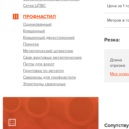
Сетка ЦПВС
Цена за 1 т
ПРОФНАСТИЛ
Метров в т
Оцинкованный
Крашенный
Крашенный двухсторонний
Резка:
Принтек
Металлический штакетник
Сваи винтовые металлические
Длина
Петли для ворот
отрезка:
Грунтовка по металлу
Мне нужн
Саморезы для профнастила
Электроды сварочные
Сопутств