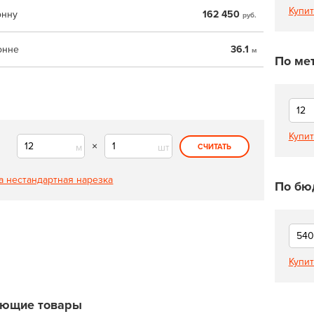
Купит
онну
162 450
руб.
онне
36.1
м
По ме
Купит
×
м
шт
СЧИТАТЬ
а нестандартная нарезка
По бю
Купит
ующие товары