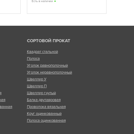
Есть в наличии
СОРТОВОЙ ПРОКАТ
Квадрат стальной
Полоса
Уголок равнополочный
Уголок неравнополочный
Швеллер У
Швеллер П
я
Швеллер гнутый
ная
Балка двутавровая
ванная
Проволока вязальная
Круг оцинкованный
Полоса оцинкованная