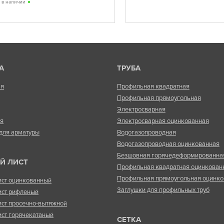
ь в наличии
А
ТРУБА
ая
Профильная квадратная
Профильная прямоугольная
Электросварная
ая
Электросварная оцинкованная
для арматуры
Водогазопроводная
Водогазопроводная оцинкованная
Безшовная горячедеформированна
Й ЛИСТ
Профильная квадратная оцинкован
Профильная прямоугольная оцинко
ист оцинкованный
Заглушки для профильных труб
ист рифленый
ист просечно-вытяжной
ист горячекатаный
СЕТКА