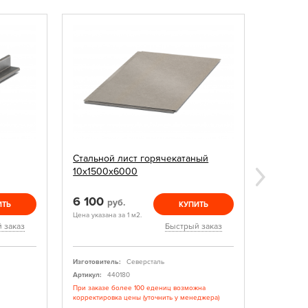
Стальной лист горячекатаный
Балка д
10х1500х6000
6 100
1 170
руб.
р
ИТЬ
КУПИТЬ
Цена указана за 1 м2.
Цена указан
 заказ
Быстрый заказ
Изготовитель:
Северсталь
Изготовите
Артикул:
440180
Артикул:
При заказе более 100 едениц возможна
Изготовлен
корректировка цены (уточнить у менеджера)
Есть в нал