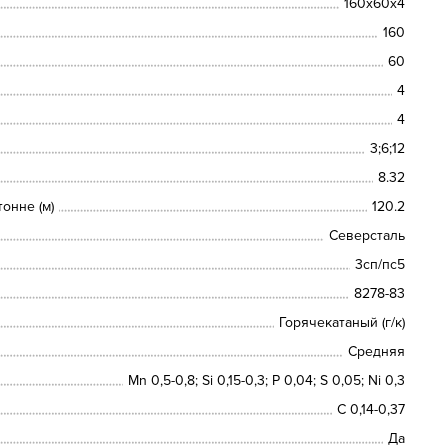
160х60х4
160
60
4
4
3;6;12
8.32
онне (м)
120.2
Северсталь
3сп/пс5
8278-83
Горячекатаный (г/к)
Средняя
Mn 0,5-0,8; Si 0,15-0,3; P 0,04; S 0,05; Ni 0,3
C 0,14-0,37
Да