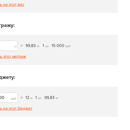
ь на этот вес
тражу:
=
99,83
1
15 000
м
кг
шт
руб
ь этот метраж
джету:
=
12
1
99,83
м
шт
кг
руб.
ь на этот бюджет