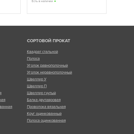
Есть в наличии
СОРТОВОЙ ПРОКАТ
Квадрат стальной
Полоса
Уголок равнополочный
Уголок неравнополочный
Швеллер У
Швеллер П
я
Швеллер гнутый
ная
Балка двутавровая
ванная
Проволока вязальная
Круг оцинкованный
Полоса оцинкованная