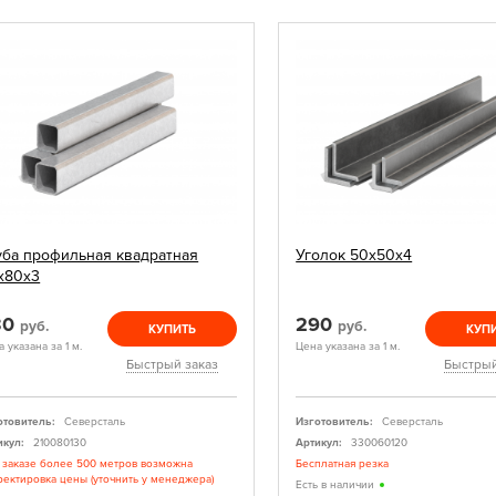
уба профильная квадратная
Уголок 50х50х4
х80х3
30
290
руб.
руб.
КУПИТЬ
КУП
 указана за 1 м.
Цена указана за 1 м.
Быстрый заказ
Быстрый
отовитель:
Северсталь
Изготовитель:
Северсталь
икул:
210080130
Артикул:
330060120
 заказе более 500 метров возможна
Бесплатная резка
ректировка цены (уточнить у менеджера)
Есть в наличии