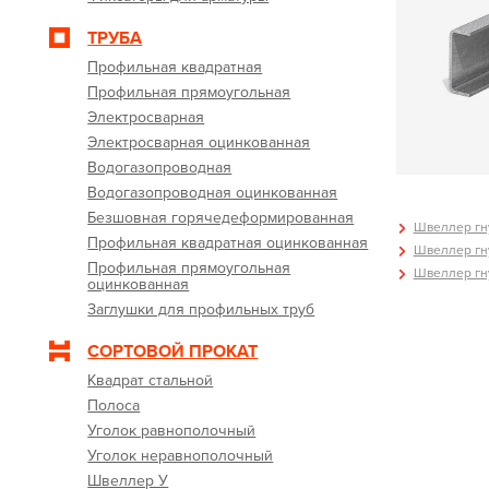
ТРУБА
Профильная квадратная
Профильная прямоугольная
Электросварная
Электросварная оцинкованная
Водогазопроводная
Водогазопроводная оцинкованная
Безшовная горячедеформированная
Швеллер гну
Профильная квадратная оцинкованная
Швеллер гну
Профильная прямоугольная
Швеллер гну
оцинкованная
Заглушки для профильных труб
СОРТОВОЙ ПРОКАТ
Квадрат стальной
Полоса
Уголок равнополочный
Уголок неравнополочный
Швеллер У