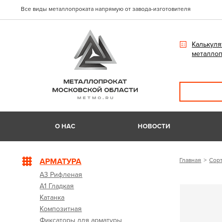
Все виды металлопроката напрямую от завода-изготовителя
Калькуля
металлоп
О НАС
НОВОСТИ
АРМАТУРА
Главная
Сорт
А3 Рифленая
А1 Гладкая
Катанка
Композитная
Фиксаторы для арматуры