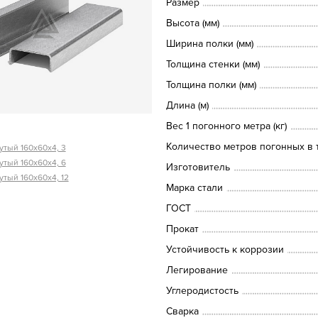
Размер
Высота (мм)
Ширина полки (мм)
Толщина стенки (мм)
Толщина полки (мм)
Длина (м)
Вес 1 погонного метра (кг)
Количество метров погонных в т
тый 160х60х4, 3
тый 160х60х4, 6
Изготовитель
тый 160х60х4, 12
Марка стали
ГОСТ
Прокат
Устойчивость к коррозии
Легирование
Углеродистость
Сварка