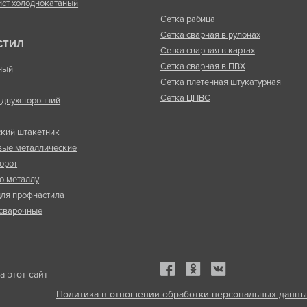
ист холоднокатаный
Сетка рабица
Сетка сварная в рулонах
СТИЛ
Сетка сварная в картах
Сетка сварная в ПВХ
ный
Сетка плетенная штукатурная
Сетка ЦПВС
двухсторонний
кий штакетник
вые металлические
орот
о металлу
ля профнастила
сварочные
 этот сайт
Политика в отношении обработки персональных данны