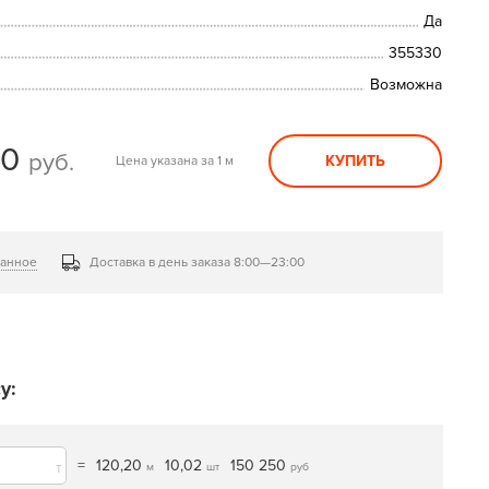
Да
355330
Возможна
50
руб.
КУПИТЬ
Цена указана за 1 м
ранное
Доставка в день заказа 8:00—23:00
у:
=
120,20
10,02
150 250
т
м
шт
руб