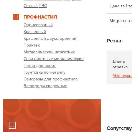
Сетка ЦПВС
Цена за 1 т
ПРОФНАСТИЛ
Метров в т
Оцинкованный
Крашенный
Крашенный двухсторонний
Резка:
Принтек
Металлический штакетник
Сваи винтовые металлические
Длина
Петли для ворот
отрезка:
Грунтовка по металлу
Мне нужн
Саморезы для профнастила
Электроды сварочные
Сопутств