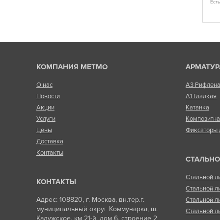
Ест
Есть в наличии
КОМПАНИЯ МЕТМО
АРМАТУР
О нас
А3 Рифлен
Новости
А1 Гладкая
Акции
Катанка
Услуги
Композитн
Цены
Фиксаторы 
Доставка
Контакты
СТАЛЬНО
Стальной л
КОНТАКТЫ
Стальной л
Адрес: 108820, г. Москва, вн.тер.г.
Стальной л
муниципальный округ Коммунарка, ш.
Стальной л
Калужское, км 21-й, дом 6, строение 2