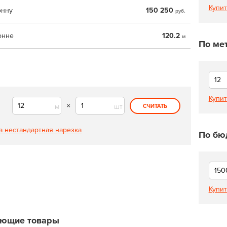
Купит
онну
150 250
руб.
онне
120.2
м
По ме
Купит
×
м
шт
СЧИТАТЬ
а нестандартная нарезка
По бю
Купит
ующие товары