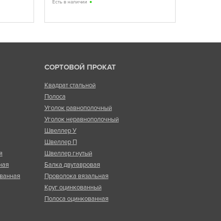
Есть в наличии
СОРТОВОЙ ПРОКАТ
Квадрат стальной
Полоса
Уголок равнополочный
Уголок неравнополочный
Швеллер У
Швеллер П
я
Швеллер гнутый
ная
Балка двутавровая
ванная
Проволока вязальная
Круг оцинкованный
Полоса оцинкованная