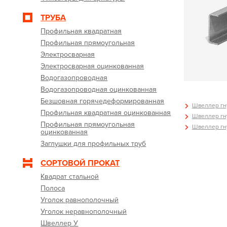
ТРУБА
Профильная квадратная
Профильная прямоугольная
Электросварная
Электросварная оцинкованная
Водогазопроводная
Водогазопроводная оцинкованная
Безшовная горячедеформированная
Швеллер гну
Профильная квадратная оцинкованная
Швеллер гну
Профильная прямоугольная
Швеллер гну
оцинкованная
Заглушки для профильных труб
СОРТОВОЙ ПРОКАТ
Квадрат стальной
Полоса
Уголок равнополочный
Уголок неравнополочный
Швеллер У