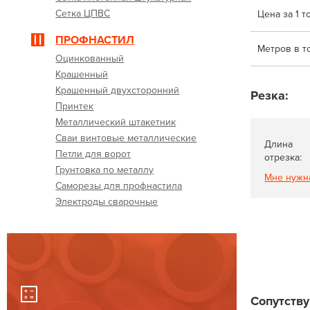
Сетка ЦПВС
Цена за 1 т
ПРОФНАСТИЛ
Метров в т
Оцинкованный
Крашенный
Крашенный двухсторонний
Резка:
Принтек
Металлический штакетник
Сваи винтовые металлические
Длина
Петли для ворот
отрезка:
Грунтовка по металлу
Мне нужн
Саморезы для профнастила
Электроды сварочные
Сопутств