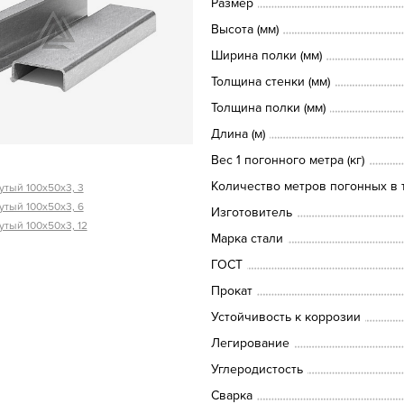
Размер
Высота (мм)
Ширина полки (мм)
Толщина стенки (мм)
Толщина полки (мм)
Длина (м)
Вес 1 погонного метра (кг)
Количество метров погонных в т
тый 100х50х3, 3
тый 100х50х3, 6
Изготовитель
тый 100х50х3, 12
Марка стали
ГОСТ
Прокат
Устойчивость к коррозии
Легирование
Углеродистость
Сварка