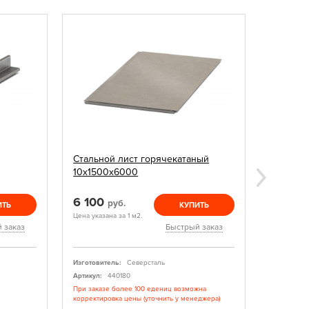
Стальной лист горячекатаный
Балка д
10х1500х6000
6 100
1 170
руб.
р
ИТЬ
КУПИТЬ
Цена указана за 1 м2.
Цена указан
 заказ
Быстрый заказ
Изготовитель:
Северсталь
Изготовите
Артикул:
440180
Артикул:
При заказе более 100 едениц возможна
Изготовлен
корректировка цены (уточнить у менеджера)
Есть в нал