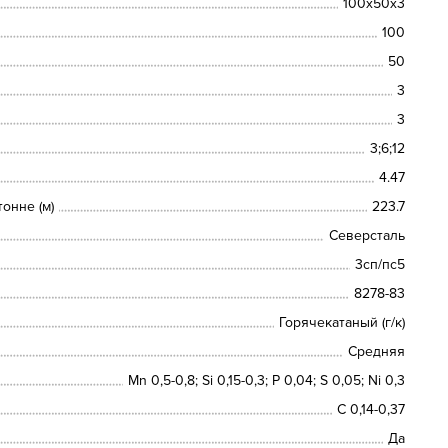
100х50х3
100
50
3
3
3;6;12
4.47
онне (м)
223.7
Северсталь
3сп/пс5
8278-83
Горячекатаный (г/к)
Средняя
Mn 0,5-0,8; Si 0,15-0,3; P 0,04; S 0,05; Ni 0,3
C 0,14-0,37
Да