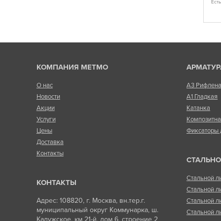
Ест
Есть в наличии
КОМПАНИЯ МЕТМО
АРМАТУР
О нас
А3 Рифлен
Новости
А1 Гладкая
Акции
Катанка
Услуги
Композитн
Цены
Фиксаторы 
Доставка
Контакты
СТАЛЬНО
Стальной л
КОНТАКТЫ
Стальной л
Адрес: 108820, г. Москва, вн.тер.г.
Стальной л
муниципальный округ Коммунарка, ш.
Стальной л
Калужское, км 21-й, дом 6, строение 2