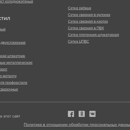
ист холоднокатаный
Сетка рабица
Сетка сварная в рулонах
СТИЛ
Сетка сварная в картах
Сетка сварная в ПВХ
ный
Сетка плетенная штукатурная
Сетка ЦПВС
двухсторонний
кий штакетник
вые металлические
орот
о металлу
ля профнастила
сварочные
 этот сайт
Политика в отношении обработки персональных данны