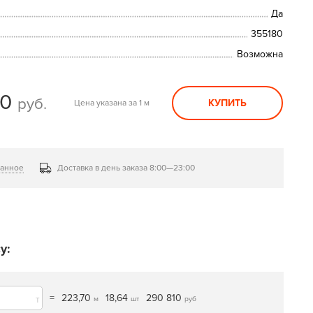
Да
355180
Возможна
00
руб.
КУПИТЬ
Цена указана за 1 м
ранное
Доставка в день заказа 8:00—23:00
у:
=
223,70
18,64
290 810
т
м
шт
руб