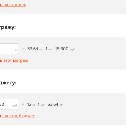
ь на этот вес
тражу:
=
53,64
1
15 600
м
кг
шт
руб
ь этот метраж
джету:
=
12
1
53,64
м
шт
кг
руб.
ь на этот бюджет