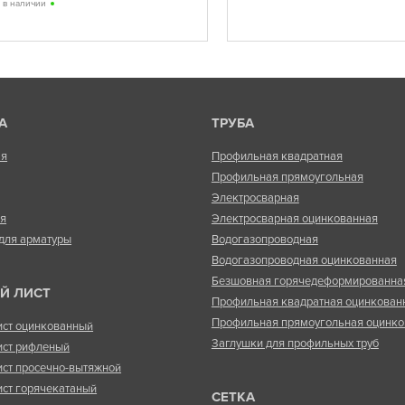
ь в наличии
А
ТРУБА
ая
Профильная квадратная
Профильная прямоугольная
Электросварная
ая
Электросварная оцинкованная
для арматуры
Водогазопроводная
Водогазопроводная оцинкованная
Безшовная горячедеформированна
Й ЛИСТ
Профильная квадратная оцинкован
Профильная прямоугольная оцинко
ист оцинкованный
Заглушки для профильных труб
ист рифленый
ист просечно-вытяжной
ист горячекатаный
СЕТКА