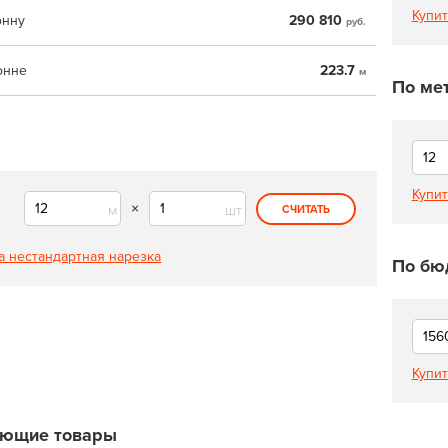
Купит
онну
290 810
руб.
онне
223.7
м
По ме
Купит
×
м
шт
СЧИТАТЬ
а нестандартная нарезка
По бю
Купит
ующие товары