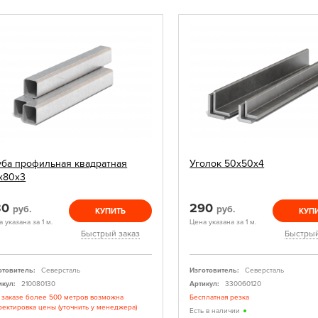
уба профильная квадратная
Уголок 50х50х4
х80х3
30
290
руб.
руб.
КУПИТЬ
КУП
 указана за 1 м.
Цена указана за 1 м.
Быстрый заказ
Быстрый
отовитель:
Северсталь
Изготовитель:
Северсталь
икул:
210080130
Артикул:
330060120
 заказе более 500 метров возможна
Бесплатная резка
ректировка цены (уточнить у менеджера)
Есть в наличии