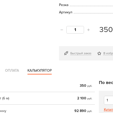
Резка
Артикул
35
Быстрый заказ
В изб
ОПЛАТА
КАЛЬКУЛЯТОР
По вес
350
руб.
 (6 м)
2 100
руб.
Купит
онну
92 890
руб.