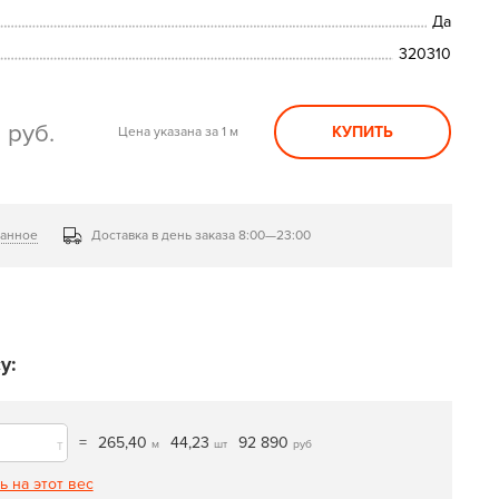
Да
320310
0
руб.
КУПИТЬ
Цена указана за 1 м
ранное
Доставка в день заказа 8:00—23:00
у:
=
265,40
44,23
92 890
т
м
шт
руб
ь на этот вес