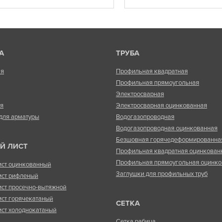
А
ТРУБА
ая
Профильная квадратная
Профильная прямоугольная
Электросварная
ая
Электросварная оцинкованная
для арматуры
Водогазопроводная
Водогазопроводная оцинкованная
Безшовная горячедеформированна
Й ЛИСТ
Профильная квадратная оцинкован
Профильная прямоугольная оцинко
ист оцинкованный
Заглушки для профильных труб
ист рифленый
ист просечно-вытяжной
ист горячекатаный
СЕТКА
ист холоднокатаный
Сетка рабица