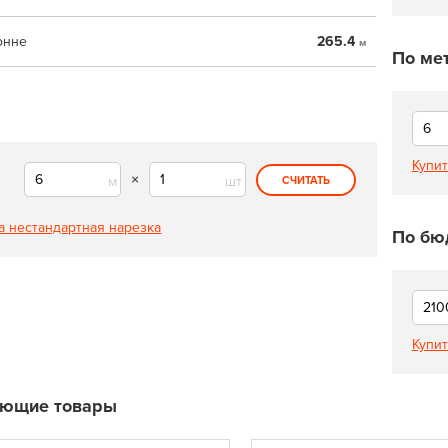
онне
265.4
м
По ме
Купит
×
м
шт
СЧИТАТЬ
а нестандартная нарезка
По бю
Купит
ующие товары