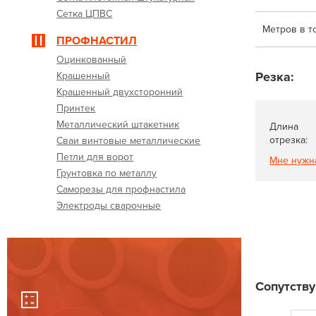
Сетка ЦПВС
Метров в т
ПРОФНАСТИЛ
Оцинкованный
Резка:
Крашенный
Крашенный двухсторонний
Принтек
Металлический штакетник
Длина
отрезка:
Сваи винтовые металлические
Петли для ворот
Мне нужн
Грунтовка по металлу
Саморезы для профнастила
Электроды сварочные
Сопутств