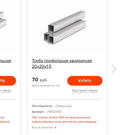
льная
Труба профильная квадратная
Грунтовк
20х20х1,5
70
140
руб.
руб
ИТЬ
КУПИТЬ
Цена указана за 1 м.
Цена указан
 заказ
Быстрый заказ
Изготовитель:
Северсталь
Изготовите
Артикул:
210020120
Артикул:
жна
При заказе более 500 метров возможна
Грунтовка 
еджера)
корректировка цены (уточнить у менеджера)
Есть в нал
Есть в наличии