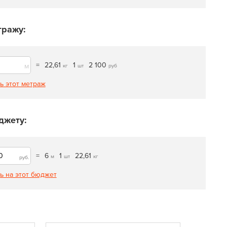
тражу:
=
22,61
1
2 100
м
кг
шт
руб
ь этот метраж
джету:
=
6
1
22,61
м
шт
кг
руб.
ь на этот бюджет