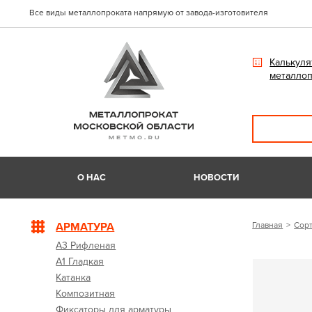
Все виды металлопроката напрямую от завода-изготовителя
Калькуля
металлоп
О НАС
НОВОСТИ
АРМАТУРА
Главная
Сорт
А3 Рифленая
А1 Гладкая
Катанка
Композитная
Фиксаторы для арматуры