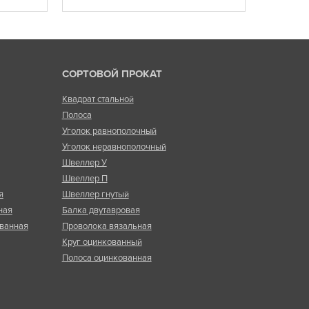
СОРТОВОЙ ПРОКАТ
Квадрат стальной
Полоса
Уголок равнополочный
Уголок неравнополочный
Швеллер У
Швеллер П
я
Швеллер гнутый
ная
Балка двутавровая
ванная
Проволока вязальная
Круг оцинкованный
Полоса оцинкованная