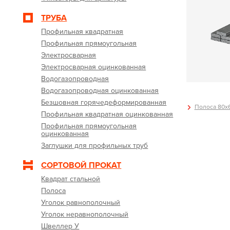
ТРУБА
Профильная квадратная
Профильная прямоугольная
Электросварная
Электросварная оцинкованная
Водогазопроводная
Водогазопроводная оцинкованная
Безшовная горячедеформированная
Полоса 80х6
Профильная квадратная оцинкованная
Профильная прямоугольная
оцинкованная
Заглушки для профильных труб
СОРТОВОЙ ПРОКАТ
Квадрат стальной
Полоса
Уголок равнополочный
Уголок неравнополочный
Швеллер У