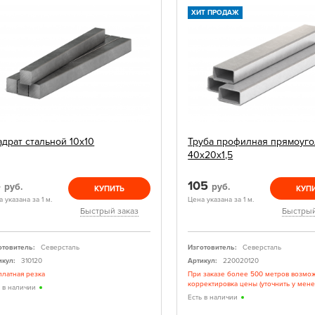
ХИТ ПРОДАЖ
адрат стальной 10х10
Труба профилная прямоуго
40х20х1,5
5
105
руб.
руб.
КУПИТЬ
КУП
 указана за 1 м.
Цена указана за 1 м.
Быстрый заказ
Быстрый
отовитель:
Северсталь
Изготовитель:
Северсталь
икул:
310120
Артикул:
220020120
платная резка
При заказе более 500 метров возмо
корректировка цены (уточнить у мен
ь в наличии
Есть в наличии