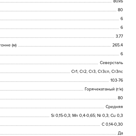
80х6
80
6
6
3.77
онне (м)
265.4
6
Северсталь
Ст1, Ст2, Ст3, Ст3сп, Ст3пс
103-76
Горячекатаный (г/к)
80
Средняя
Si 0,15-0,3; Mn 0,4-0,65; Ni 0,3; Cu 0,3
C 0,14-0,30
Да