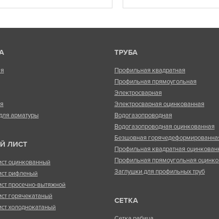
А
ТРУБА
ая
Профильная квадратная
Профильная прямоугольная
Электросварная
ая
Электросварная оцинкованная
для арматуры
Водогазопроводная
Водогазопроводная оцинкованная
Безшовная горячедеформированна
Й ЛИСТ
Профильная квадратная оцинкован
Профильная прямоугольная оцинко
ист оцинкованный
Заглушки для профильных труб
ист рифленый
ист просечно-вытяжной
ист горячекатаный
СЕТКА
ист холоднокатаный
Сетка рабица