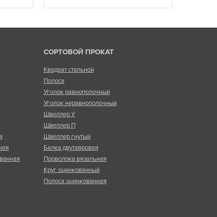
СОРТОВОЙ ПРОКАТ
Квадрат стальной
Полоса
Уголок равнополочный
Уголок неравнополочный
Швеллер У
Швеллер П
я
Швеллер гнутый
ная
Балка двутавровая
ванная
Проволока вязальная
Круг оцинкованный
Полоса оцинкованная