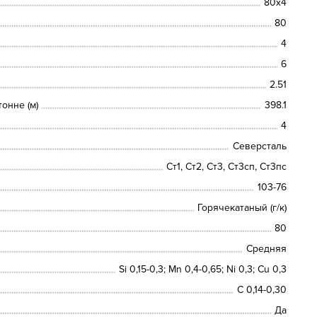
80х4
80
4
6
2.51
онне (м)
398.1
4
Северсталь
Ст1, Ст2, Ст3, Ст3сп, Ст3пс
103-76
Горячекатаный (г/к)
80
Средняя
Si 0,15-0,3; Mn 0,4-0,65; Ni 0,3; Cu 0,3
C 0,14-0,30
Да