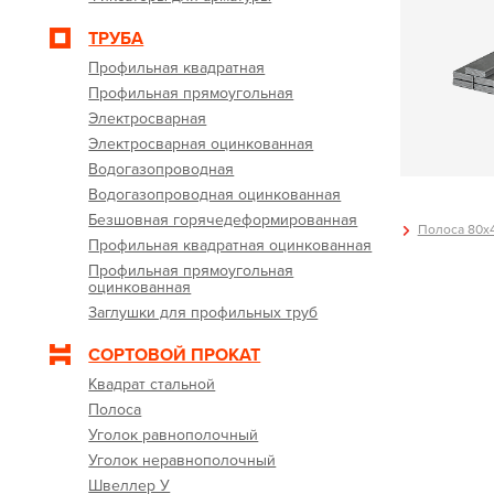
ТРУБА
Профильная квадратная
Профильная прямоугольная
Электросварная
Электросварная оцинкованная
Водогазопроводная
Водогазопроводная оцинкованная
Безшовная горячедеформированная
Полоса 80х4
Профильная квадратная оцинкованная
Профильная прямоугольная
оцинкованная
Заглушки для профильных труб
СОРТОВОЙ ПРОКАТ
Квадрат стальной
Полоса
Уголок равнополочный
Уголок неравнополочный
Швеллер У