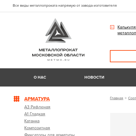
Все виды металлопроката напрямую от завода-изготовителя
Калькуля
металлоп
О НАС
НОВОСТИ
АРМАТУРА
Главная
Сорт
А3 Рифленая
А1 Гладкая
Катанка
Композитная
Фиксаторы для арматуры