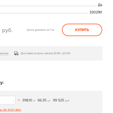
Да
320290
0
руб.
КУПИТЬ
Цена указана за 1 м
ранное
Доставка в день заказа 8:00—23:00
у:
=
398,10
66,35
99 525
т
м
шт
руб
ь на этот вес