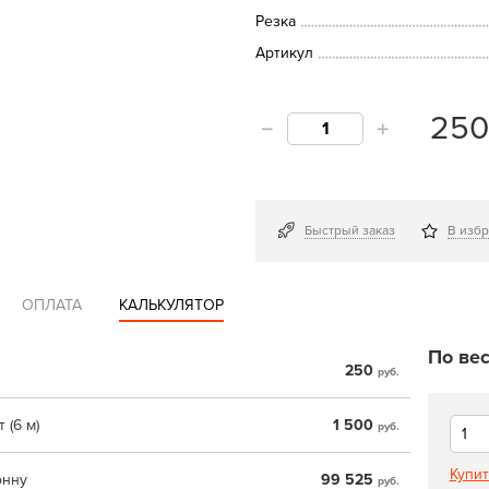
Резка
Артикул
25
Быстрый заказ
В изб
ОПЛАТА
КАЛЬКУЛЯТОР
По вес
250
руб.
 (6 м)
1 500
руб.
Купит
онну
99 525
руб.