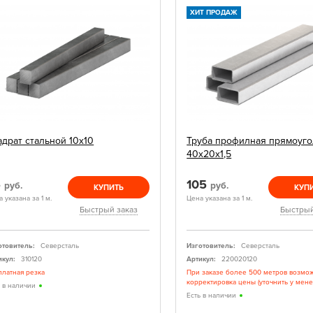
ХИТ ПРОДАЖ
адрат стальной 10х10
Труба профилная прямоуго
40х20х1,5
5
105
руб.
руб.
КУПИТЬ
КУП
 указана за 1 м.
Цена указана за 1 м.
Быстрый заказ
Быстрый
отовитель:
Северсталь
Изготовитель:
Северсталь
икул:
310120
Артикул:
220020120
платная резка
При заказе более 500 метров возмо
корректировка цены (уточнить у мен
ь в наличии
Есть в наличии