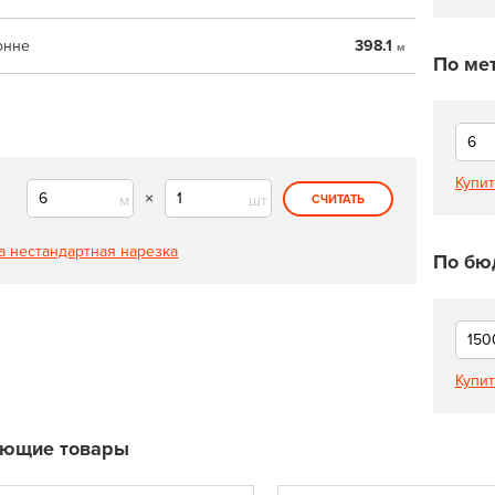
онне
398.1
м
По ме
Купит
×
м
шт
СЧИТАТЬ
а нестандартная нарезка
По бю
Купит
ующие товары