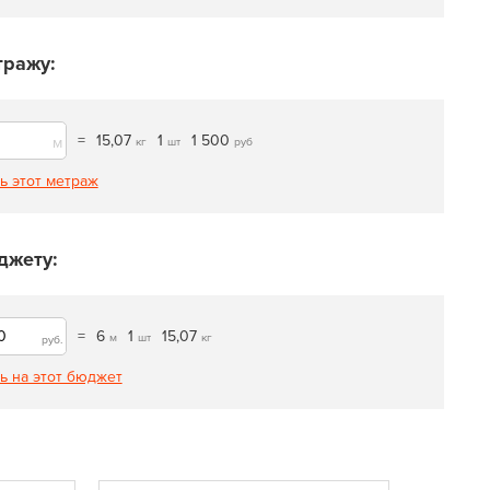
тражу:
=
15,07
1
1 500
м
кг
шт
руб
ь этот метраж
джету:
=
6
1
15,07
м
шт
кг
руб.
ь на этот бюджет