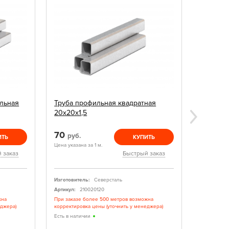
льная
Труба профильная квадратная
Грунтовк
20х20х1,5
70
140
руб.
руб
ИТЬ
КУПИТЬ
Цена указана за 1 м.
Цена указан
 заказ
Быстрый заказ
Изготовитель:
Северсталь
Изготовите
Артикул:
210020120
Артикул:
жна
При заказе более 500 метров возможна
Грунтовка 
еджера)
корректировка цены (уточнить у менеджера)
Есть в нал
Есть в наличии