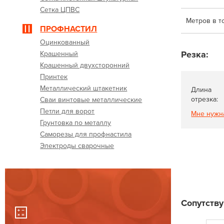
Сетка ЦПВС
Метров в т
ПРОФНАСТИЛ
Оцинкованный
Резка:
Крашенный
Крашенный двухсторонний
Принтек
Металлический штакетник
Длина
отрезка:
Сваи винтовые металлические
Петли для ворот
Мне нужн
Грунтовка по металлу
Саморезы для профнастила
Электроды сварочные
Сопутств