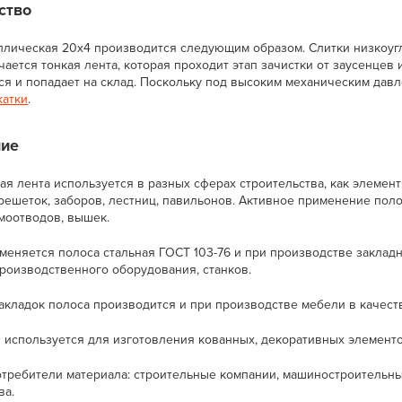
ство
ллическая 20х4 производится следующим образом. Слитки низкоугл
ается тонкая лента, которая проходит этап зачистки от заусенцев 
ся и попадает на склад. Поскольку под высоким механическим давл
катки
.
ие
я лента используется в разных сферах строительства, как элемент
ешеток, заборов, лестниц, павильонов. Активное применение полос
омоотводов, вышек.
меняется полоса стальная ГОСТ 103-76 и при производстве закладн
роизводственного оборудования, станков.
акладок полоса производится и при производстве мебели в качест
л используется для изготовления кованных, декоративных элементо
требители материала: строительные компании, машиностроительны
ва.