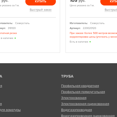
5
105
руб.
руб.
КУПИТЬ
КУП
 указана за 1 м.
Цена указана за 1 м.
Быстрый заказ
Быстрый
отовитель:
Северсталь
Изготовитель:
Северсталь
икул:
310120
Артикул:
220020120
платная резка
При заказе более 500 метров возмо
корректировка цены (уточнить у мен
ь в наличии
Есть в наличии
А
ТРУБА
ая
Профильная квадратная
Профильная прямоугольная
Электросварная
ая
Электросварная оцинкованная
для арматуры
Водогазопроводная
Водогазопроводная оцинкованная