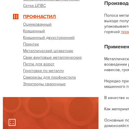
Производ
Сетка ЦПВС
Полоса мета
ПРОФНАСТИЛ
выходе получ
Оцинкованный
упаковывает
Крашенный
горячей
про
Крашенный двухсторонний
Принтек
Применен
Металлический штакетник
Сваи винтовые металлические
Металлическа
Петли для ворот
возведении р
навесов, гр
Грунтовка по металлу
Саморезы для профнастила
Нередко при
Электроды сварочные
машинного п
В качестве н
Как материа
Основные по
домохозяйст