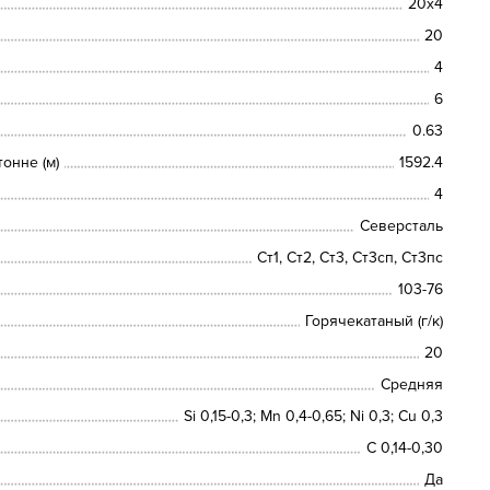
20х4
20
4
6
0.63
онне (м)
1592.4
4
Северсталь
Ст1, Ст2, Ст3, Ст3сп, Ст3пс
103-76
Горячекатаный (г/к)
20
Средняя
Si 0,15-0,3; Mn 0,4-0,65; Ni 0,3; Cu 0,3
C 0,14-0,30
Да