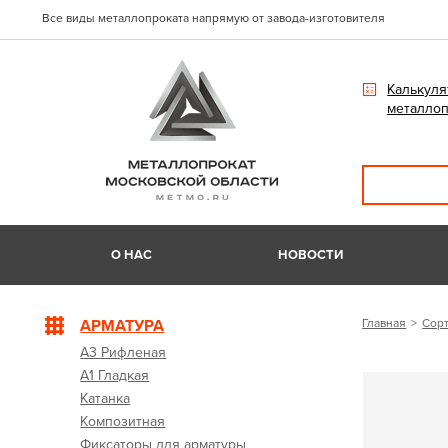
Все виды металлопроката напрямую от завода-изготовителя
Калькуля
металлоп
О НАС
НОВОСТИ
АРМАТУРА
Главная
Сорт
А3 Рифленая
А1 Гладкая
Катанка
Композитная
Фиксаторы для арматуры