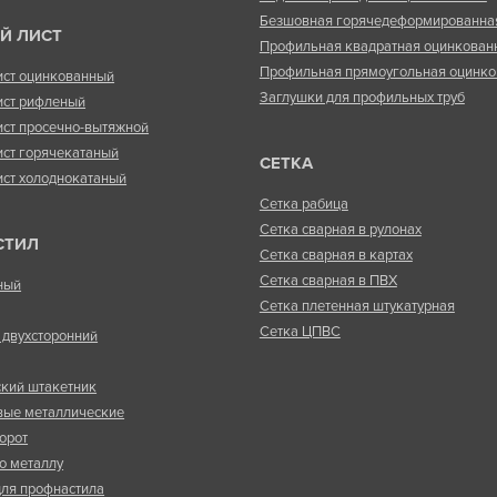
Безшовная горячедеформированна
Й ЛИСТ
Профильная квадратная оцинкован
Профильная прямоугольная оцинко
ист оцинкованный
Заглушки для профильных труб
ист рифленый
ист просечно-вытяжной
ист горячекатаный
СЕТКА
ист холоднокатаный
Сетка рабица
Сетка сварная в рулонах
СТИЛ
Сетка сварная в картах
Сетка сварная в ПВХ
ный
Сетка плетенная штукатурная
Сетка ЦПВС
двухсторонний
кий штакетник
вые металлические
орот
о металлу
ля профнастила