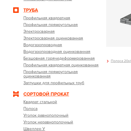
ТРУБА
Профильная квадратная
Профильная прямоугольная
Электросварная
Электросварная оцинкованная
Водогазопроводная
Водогазопроводная оцинкованная
Безшовная горячедеформированная
Полоса 20х4
Профильная квадратная оцинкованная
Профильная прямоугольная
оцинкованная
Заглушки для профильных труб
СОРТОВОЙ ПРОКАТ
Квадрат стальной
Полоса
Уголок равнополочный
Уголок неравнополочный
Швеллер У