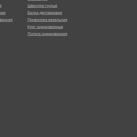
я
Швеллер гнутый
ная
Балка двутавровая
ванная
Проволока вязальная
Круг оцинкованный
Полоса оцинкованная